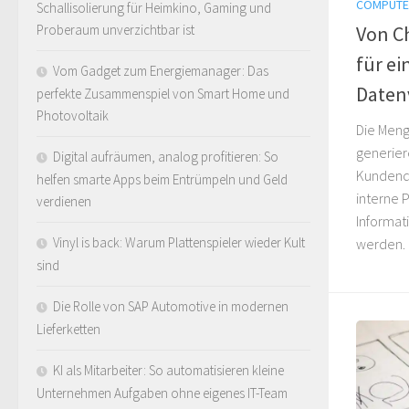
COMPUTE
Schallisolierung für Heimkino, Gaming und
Proberaum unverzichtbar ist
Von Ch
für ei
Vom Gadget zum Energiemanager: Das
Daten
perfekte Zusammenspiel von Smart Home und
Photovoltaik
Die Meng
generiere
Digital aufräumen, analog profitieren: So
Kundend
helfen smarte Apps beim Entrümpeln und Geld
interne P
verdienen
Informat
Vinyl is back: Warum Plattenspieler wieder Kult
werden. G
sind
Die Rolle von SAP Automotive in modernen
Lieferketten
KI als Mitarbeiter: So automatisieren kleine
Unternehmen Aufgaben ohne eigenes IT-Team