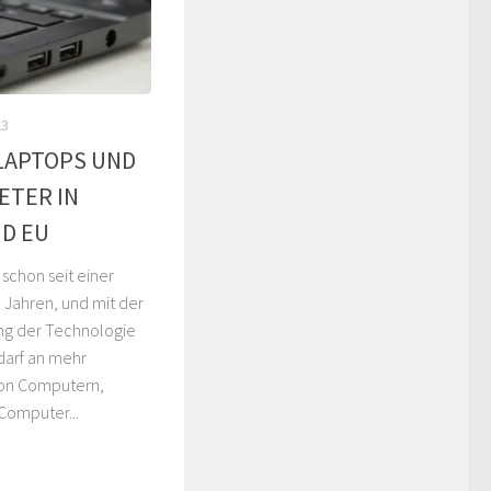
23
 LAPTOPS UND
ETER IN
D EU
schon seit einer
 Jahren, und mit der
ung der Technologie
arf an mehr
von Computern,
Computer...