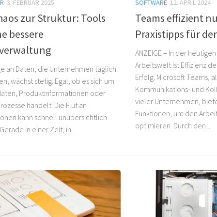
R
3. FEBRUAR 2025
SOFTWARE
12. APRIL 2024
aos zur Struktur: Tools
Teams effizient n
ne bessere
Praxistipps für de
verwaltung
ANZEIGE – In der heutigen
Arbeitswelt ist Effizienz d
e an Daten, die Unternehmen täglich
Erfolg. Microsoft Teams, a
n, wächst stetig. Egal, ob es sich um
Kommunikations- und Kol
aten, Produktinformationen oder
vieler Unternehmen, biete
rozesse handelt: Die Flut an
Funktionen, um den Arbeit
ionen kann schnell unübersichtlich
optimieren. Durch den...
erade in einer Zeit, in...