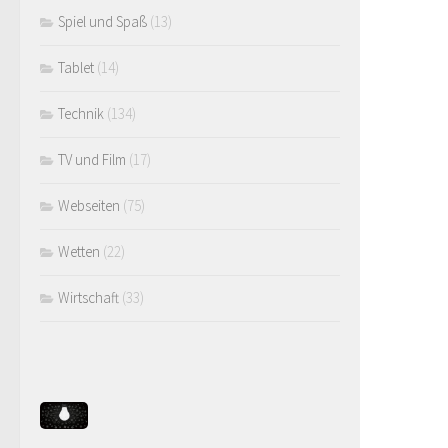
Spiel und Spaß
(13)
Tablet
(14)
Technik
(134)
TV und Film
(17)
Webseiten
(75)
Wetten
(22)
Wirtschaft
(33)