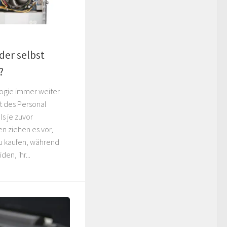
der selbst
?
ogie immer weiter
lt des Personal
s je zuvor
n ziehen es vor,
u kaufen, während
en, ihr...