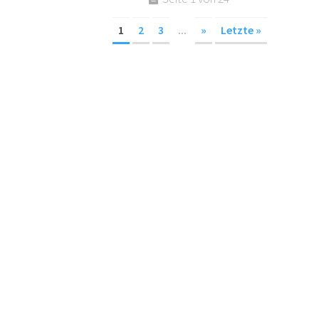
1
2
3
...
»
Letzte »