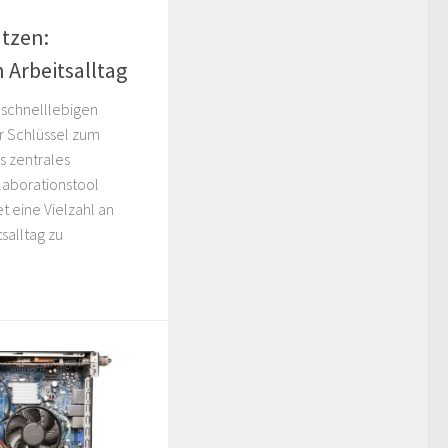
utzen:
n Arbeitsalltag
 schnelllebigen
er Schlüssel zum
ls zentrales
laborationstool
t eine Vielzahl an
salltag zu