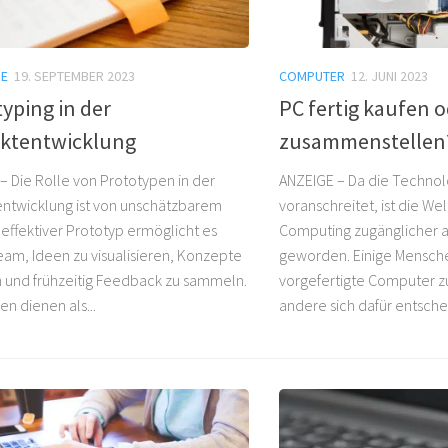
E
19. SEPTEMBER 2023
COMPUTER
12. JUNI 2023
yping in der
PC fertig kaufen o
ktentwicklung
zusammenstellen
– Die Rolle von Prototypen in der
ANZEIGE – Da die Technol
ntwicklung ist von unschätzbarem
voranschreitet, ist die We
 effektiver Prototyp ermöglicht es
Computing zugänglicher al
am, Ideen zu visualisieren, Konzepte
geworden. Einige Mensche
n und frühzeitig Feedback zu sammeln.
vorgefertigte Computer z
n dienen als...
andere sich dafür entscheid