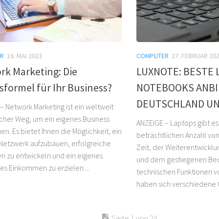
R
16. MAI 2023
COMPUTER
27. FEBRUAR 20
rk Marketing: Die
LUXNOTE: BESTE
sformel für Ihr Business?
NOTEBOOKS ANBI
DEUTSCHLAND UN
– Network Marketing ist ein weltweit
icher Weg, um ein eigenes Business
ANZEIGE – Laptops gibt es 
n. Es bietet Ihnen die Möglichkeit, ein
beträchtlichen Anzahl von
Netzwerk aufzubauen, erfolgreiche
Zeit, der Weiterentwickl
en zu entwickeln und ein eigenes
und dem gestiegenen Bed
les Einkommen zu erzielen....
technischen Funktionen 
haben sich verschiedene 
Seite 1 von 24