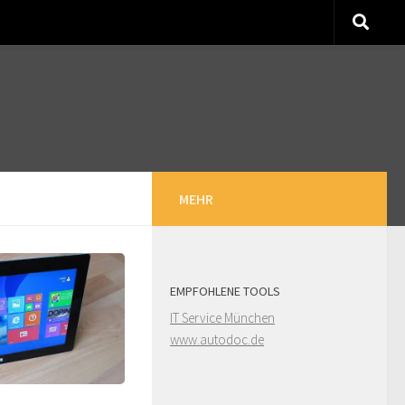
MEHR
EMPFOHLENE TOOLS
IT Service München
www.autodoc.de