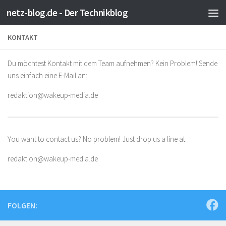
netz-blog.de - Der Technikblog
Zum Inhalt springen
KONTAKT
Du möchtest Kontakt mit dem Team aufnehmen? Kein Problem! Sende
uns einfach eine E-Mail an:
redaktion@wakeup-media.de
You want to contact us? No problem! Just drop us a line at:
redaktion@wakeup-media.de
FOLGEN: