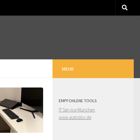
MEHR
EMPFOHLENE TOOLS
IT Service München
www.autodoc.de