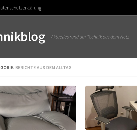
atenschutzerklärung
chnikblog
Aktuelles rund um Technik aus dem Netz
GORIE:
BERICHTE AUS DEM ALLTAG