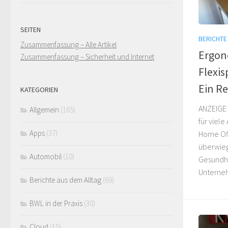
SEITEN
BERICHTE
Zusammenfassung – Alle Artikel
Ergono
Zusammenfassung – Sicherheit und Internet
Flexi
Ein R
KATEGORIEN
ANZEIGE 
Allgemein
(165)
für viel
Apps
(37)
Home Off
überwieg
Automobil
(10)
Gesundhe
Unterneh
Berichte aus dem Alltag
(69)
BWL in der Praxis
(30)
Cloud
(15)