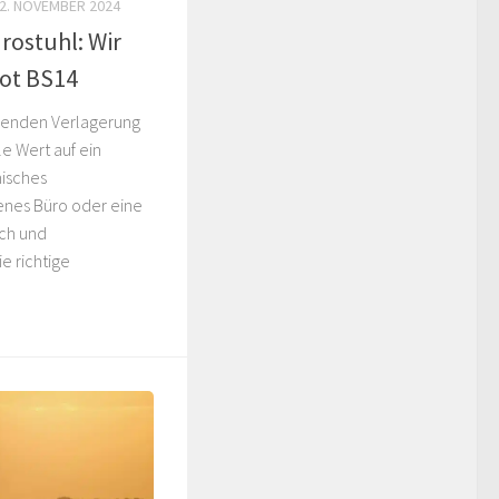
2. NOVEMBER 2024
ostuhl: Wir
pot BS14
menden Verlagerung
e Wert auf ein
isches
enes Büro oder eine
sch und
e richtige