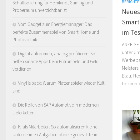
BERICHTE
Schallisolierung für Heimkino, Gaming und
Proberaum unverzichtbar ist
Neues 
Smart 
Vom Gadget zum Energiemanager: Das
im Tes
perfekte Zusammenspiel von Smart Home und
Photovoltaik
ANZEIGE 
unter Um
Digital aufräumen, analog profitieren: So
Werbeba
helfen smarte Apps beim Entrümpeln und Geld
Meisters
verdienen
Blau: Fle
Vinyl is back: Warum Plattenspieler wieder Kult
bekannte
sind
Die Rolle von SAP Automotive in modernen
Lieferketten
KI als Mitarbeiter: So automatisieren kleine
Unternehmen Aufgaben ohne eigenes IT-Team