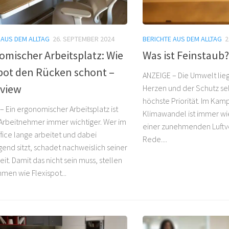
 AUS DEM ALLTAG
26. SEPTEMBER 2024
BERICHTE AUS DEM ALLTAG
2
mischer Arbeitsplatz: Wie
Was ist Feinstaub?
spot den Rücken schont –
ANZEIGE – Die Umwelt lieg
eview
Herzen und der Schutz selb
höchste Priorität. Im Kam
– Ein ergonomischer Arbeitsplatz ist
Klimawandel ist immer w
e Arbeitnehmer immer wichtiger. Wer im
einer zunehmenden Luftv
ice lange arbeitet und dabei
Rede....
end sitzt, schadet nachweislich seiner
it. Damit das nicht sein muss, stellen
men wie Flexispot...