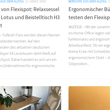
 AUS DEM ALLTAG
11. MÄRZ 2025
BERICHTE AUS DEM ALLTAG
2
von Flexispot: Relaxsessel
Ergonomischer Bür
Lotus und Beistelltisch H3
testen den Flexis
t
ANZEIGE – Mit der zuneh
ins Home-Office legen viel
– Fußball-Fans werden diesen Namen
funktionales und ergonom
ständen kennen. Auf den
Arbeitsumfeld. Ob ein eig
nden des aktuellen deutschen
kleine Ecke mit Schreibti
 Bayer 04 Leverkusen steht Weiß auf
ergonomischem Stuhl – di
xiSpot. Dabei handelt es sich um ein
Sitzposition...
s Unternehmen für ergonomische...