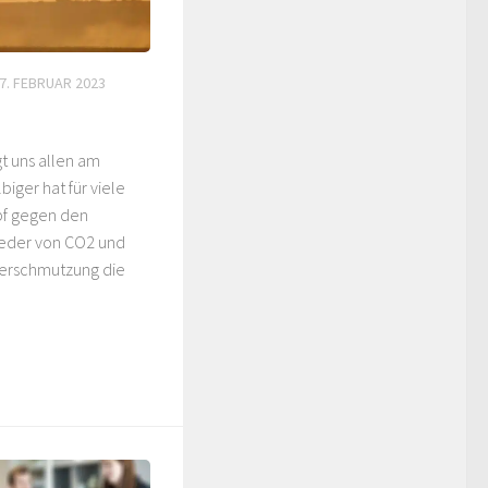
7. FEBRUAR 2023
t uns allen am
iger hat für viele
pf gegen den
ieder von CO2 und
erschmutzung die