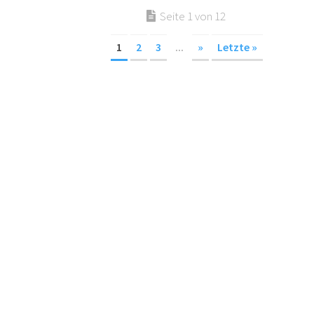
Seite 1 von 12
1
2
3
...
»
Letzte »