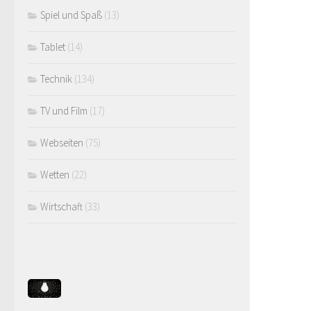
Spiel und Spaß
(13)
Tablet
(14)
Technik
(134)
TV und Film
(17)
Webseiten
(75)
Wetten
(22)
Wirtschaft
(33)