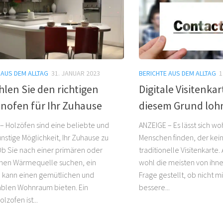
 AUS DEM ALLTAG
31. JANUAR 2023
BERICHTE AUS DEM ALLTAG
1
len Sie den richtigen
Digitale Visitenka
nofen für Ihr Zuhause
diesem Grund lohn
– Holzöfen sind eine beliebte und
ANZEIGE – Es lässt sich w
nstige Möglichkeit, Ihr Zuhause zu
Menschen finden, der keine
Ob Sie nach einer primären oder
traditionelle Visitenkarte.
chen Wärmequelle suchen, ein
wohl die meisten von ihn
 kann einen gemütlichen und
Frage gestellt, ob nicht mi
blen Wohnraum bieten. Ein
bessere...
zofen ist...