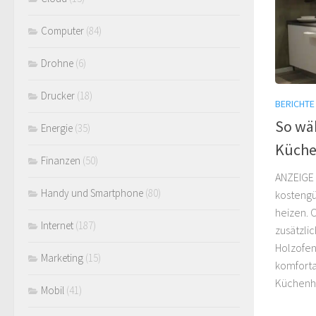
Computer
(84)
Drohne
(6)
Drucker
(18)
BERICHTE
So wäh
Energie
(35)
Küche
Finanzen
(50)
ANZEIGE 
Handy und Smartphone
(80)
kostengü
heizen. 
Internet
(187)
zusätzli
Holzofen
Marketing
(15)
komforta
Küchenhol
Mobil
(41)