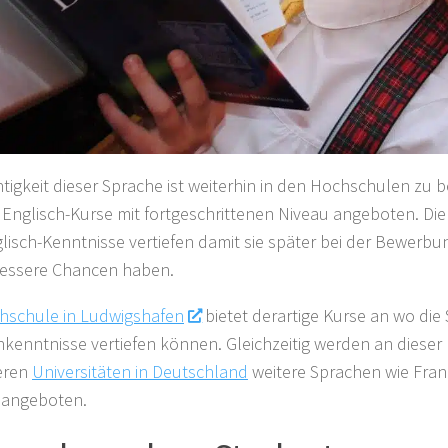
htigkeit dieser Sprache ist weiterhin in den Hochschulen zu 
Englisch-Kurse mit fortgeschrittenen Niveau angeboten. Die
glisch-Kenntnisse vertiefen damit sie später bei der Bewerbun
bessere Chancen haben.
hschule in Ludwigshafen
bietet derartige Kurse an wo die
hkenntnisse vertiefen können. Gleichzeitig werden an diese
eren
Universitäten in Deutschland
weitere Sprachen wie Fran
 angeboten.