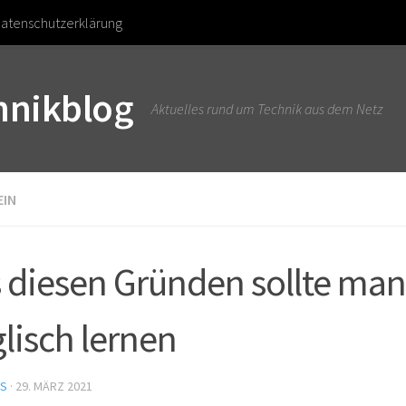
atenschutzerklärung
chnikblog
Aktuelles rund um Technik aus dem Netz
EIN
 diesen Gründen sollte man
lisch lernen
US
·
29. MÄRZ 2021