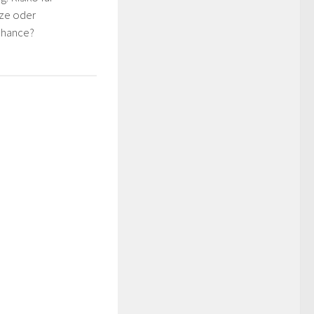
tze oder
Chance?