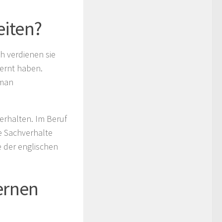
eiten?
h verdienen sie
lernt haben.
 man
terhalten. Im Beruf
e Sachverhalte
 der englischen
ernen