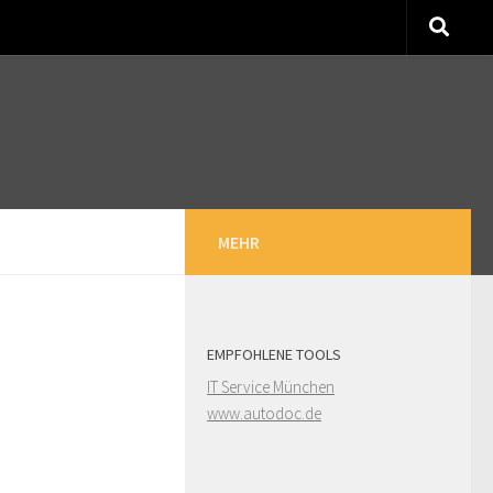
MEHR
EMPFOHLENE TOOLS
IT Service München
www.autodoc.de