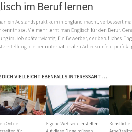
lisch im Beruf lernen
n ein Auslandspraktikum in England macht, verbessert man
hkenntnisse. Vielmehr lernt man Englisch für den Beruf. Genau
ung im Job später wichtig. Ein Bewerber, der berufliches Engli
stanstellung in einem internationalen Arbeitsumfeld perfekt 
 DICH VIELLEICHT EBENFALLS INTERESSANT …
en Online
Eigene Webseite erstellen:
Künstliche 
hsseiten für
Auf diese Dinge müssen
Arbeitsallta