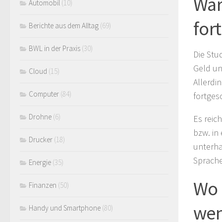
War
Automobil
(10)
for
Berichte aus dem Alltag
(69)
BWL in der Praxis
(30)
Die Stu
Geld un
Cloud
(15)
Allerdi
Computer
(84)
fortges
Drohne
(6)
Es reic
bzw. in
Drucker
(18)
unterha
Sprache
Energie
(35)
Wo 
Finanzen
(50)
wen
Handy und Smartphone
(80)