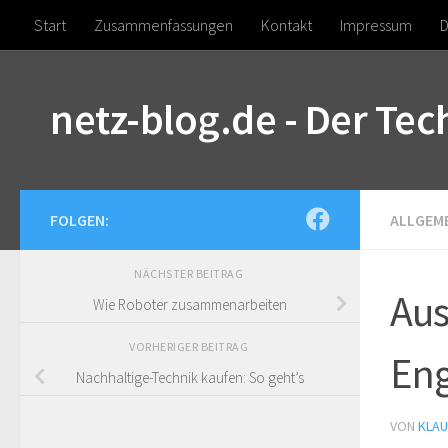
Start
Zusammenfassungen
Kontakt
Impressum
D
Zum Inhalt springen
netz-blog.de - Der Te
FOLGEN:
ALLGEM
NÄCHSTER BEITRAG
Aus
Wie Roboter zusammenarbeiten
VORHERIGER BEITRAG
Eng
Nachhaltige-Technik kaufen: So geht’s
VON
KLA