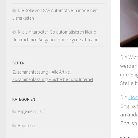
Die Rolle von SAP Automotive in modernen
Lieferketten
KI als Mitarbeiter: So automatisieren kleine
Unternehmen Aufgaben ohne eigenes IT-Team
Die Wic
SEITEN
werden 
Zusammenfassung – Alle Artikel
ihre En
Zusammenfassung – Sicherheit und Internet
Stelle 
Die
Hoc
KATEGORIEN
Englisc
Allgemein
(165)
an and
English
Apps
(37)