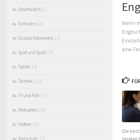
Eng
Smartwatch
(1)
Wenn ma
Software
(60)
Englisc
Soziale Netzwerke
(19)
Einstell
eine Fe
Spiel und Spaß
(13)
Tablet
(14)
FÜR
Technik
(134)
TV und Film
(17)
Webseiten
(75)
Wetten
(22)
Die best
Vergleic
Wirtschaft
(33)