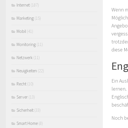
Internet
(187)
Wenn ma
Möglich
Marketing
(15)
Angebo
Mobil
(41)
vergess
trotzde
Monitoring
(11)
diese M
Netzwerk
(11)
Eng
Neuigkeiten
(22)
Ein Aus
Recht
(10)
lernen.
Englisc
Server
(13)
beschäf
Sicherheit
(33)
Noch be
Smart Home
(8)