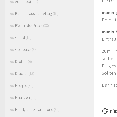
Die Dat
Automobil
(10)
munin-
Berichte aus dem Alltag
(69)
Enthält
BWL in der Praxis
(30)
munin-
Cloud
(15)
Enthält
Computer
(84)
Zum Fin
sollten
Drohne
(6)
Plugins
Sollten
Drucker
(18)
Dann sc
Energie
(35)
Finanzen
(50)
Handy und Smartphone
(80)
FÜR