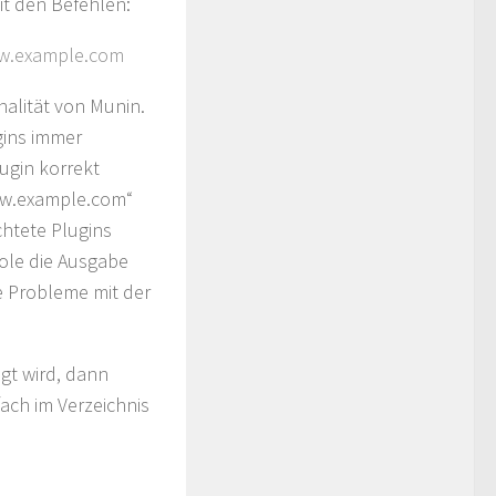
it den Befehlen:
www.example.com
nalität von Munin.
gins immer
lugin korrekt
ww.example.com“
htete Plugins
sole die Ausgabe
ne Probleme mit der
gt wird, dann
ach im Verzeichnis