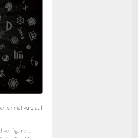
ch einmal kurz auf
 konfiguriert.