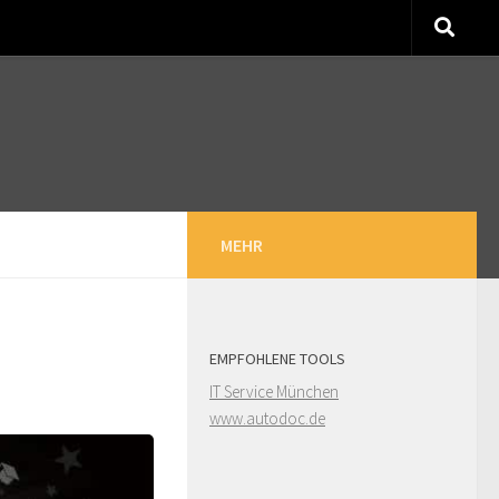
MEHR
EMPFOHLENE TOOLS
IT Service München
www.autodoc.de