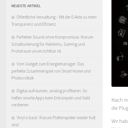
NEUESTE ARTIKEL
Öffentliche Verwaltung – Mit der E-Akte zu mehr
Transparenz und Effizienz
Perfekter Sound ohne Kompromisse: Warum
Schallisolierung für Heimkino, Gaming und
Proberaum unverzichtbar ist
Vom Gadget zum Energiemanager: Das
perfekte Zusammenspiel von Smart Home und
Photovoltaik
Digital aufräumen, analog profitieren: So
helfen smarte Apps beim Entrümpeln und Geld
Nach me
verdienen
die Plu
Vinyl is back: Warum Plattenspieler wieder Kult
Wir hab
sind