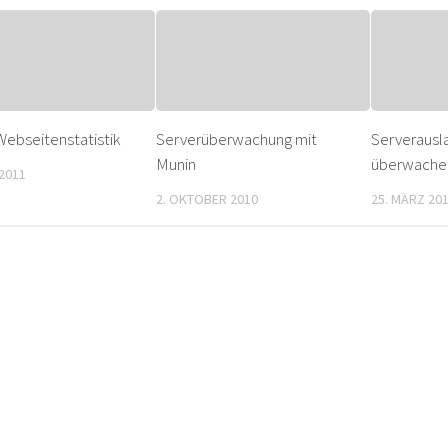
 Webseitenstatistik
Serverüberwachung mit
Serverausl
Munin
überwache
 2011
2. OKTOBER 2010
25. MÄRZ 20