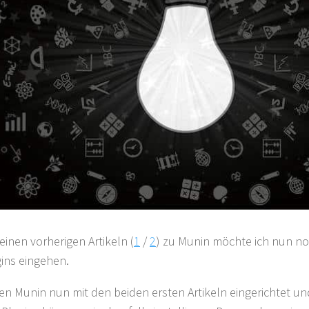
inen vorherigen Artikeln (
1
/
2
) zu Munin möchte ich nun no
gins eingehen.
en Munin nun mit den beiden ersten Artikeln eingerichtet und