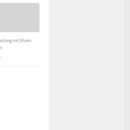
astung mit Munin
n
11