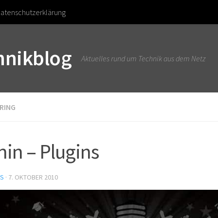
atenschutzerklärung
chnikblog
Aktuelles rund um Technik aus dem Netz
RING
in – Plugins
US
·
7. OKTOBER 2010