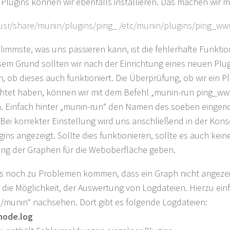
 Plugins können wir ebenfalls installieren. Das machen wir m
 /usr/share/munin/plugins/ping_ /etc/munin/plugins/ping_
limmste, was uns passieren kann, ist die fehlerhafte Funktio
sem Grund sollten wir nach der Einrichtung eines neuen Plu
, ob dieses auch funktioniert. Die Überprüfung, ob wir ein P
chtet haben, können wir mit dem Befehl „munin-run ping_w
 Einfach hinter „munin-run“ den Namen des soeben eingeric
 Bei korrekter Einstellung wird uns anschließend in der Kon
gins angezeigt. Sollte dies funktionieren, sollte es auch kei
ung der Graphen für die Weboberfläche geben.
es noch zu Problemen kommen, dass ein Graph nicht angezei
 die Möglichkeit, der Auswertung von Logdateien. Hierzu einf
g/munin“ nachsehen. Dort gibt es folgende Logdateien:
node.log