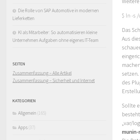
Weitere
Die Rolle von SAP Automotive in modernen
$ ln -s
Lieferketten
Das Sch
KI als Mitarbeiter: So automatisieren kleine
Aus die
Unternehmen Aufgaben ohne eigenes IT-Team
schauen
eingeri
SEITEN
machen.
Zusammenfassung – Alle Artikel
setzen.
Zusammenfassung – Sicherheit und Internet
des Plu
Erstell
KATEGORIEN
Sollte 
Allgemein
(165)
besteht
„var/lo
Apps
(37)
munin-