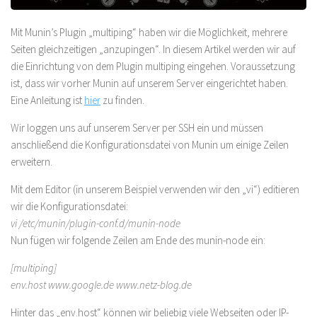
Mit Munin’s Plugin „multiping“ haben wir die Möglichkeit, mehrere
Seiten gleichzeitigen „anzupingen“. In diesem Artikel werden wir auf
die Einrichtung von dem Plugin multiping eingehen. Voraussetzung
ist, dass wir vorher Munin auf unserem Server eingerichtet haben.
Eine Anleitung ist
hier
zu finden.
Wir loggen uns auf unserem Server per SSH ein und müssen
anschließend die Konfigurationsdatei von Munin um einige Zeilen
erweitern.
Mit dem Editor (in unserem Beispiel verwenden wir den „vi“) editieren
wir die Konfigurationsdatei:
vi /etc/munin/plugin-conf.d/munin-node
Nun fügen wir folgende Zeilen am Ende des munin-node ein:
[multiping]
env.host www.google.de www.netz-blog.de
Hinter das „env.host“ können wir beliebig viele Webseiten oder IP-