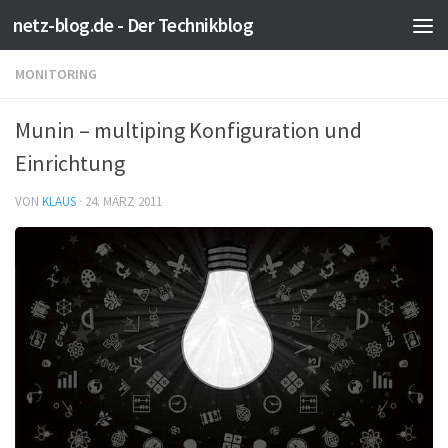
netz-blog.de - Der Technikblog
Zum Inhalt springen
MONITORING
Munin – multiping Konfiguration und
Einrichtung
VON
KLAUS
·
24. MÄRZ 2011