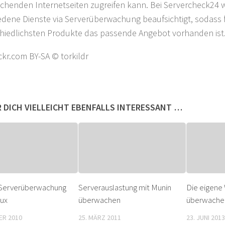
chenden Internetseiten zugreifen kann. Bei Servercheck24
edene Dienste via Serverüberwachung beaufsichtigt, sodass f
hiedlichsten Produkte das passende Angebot vorhanden ist
ickr.com BY-SA © torkildr
 DICH VIELLEICHT EBENFALLS INTERESSANT …
 Serverüberwachung
Serverauslastung mit Munin
Die eigene
nux
überwachen
überwachen
ER 2010
25. MÄRZ 2011
23. JUNI 2013