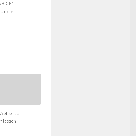
 werden
ür die
.
 Webseite
 lassen