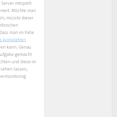
 Server mitspielt
oniert. Möchte man
n, müsste dieser
erbrochen
dass man im Falle
es kompletten
eren kann. Genau
r Aufgabe gemacht
chten und diese im
 sehen lassen,
vermonitoring