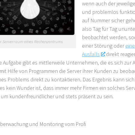
wenn auch der jeweilige
und problemlos funkti
auf Nummer sicher gehe
also Tag für Tag ununt
beobachtet werden, so
r Serverraum eines Rechenzentrums
einer Störung oder
ein
Ausfalls
direkt reagi
se Aufgabe gibt es mittlerweile Unternehmen, die es sich zu
mit Hilfe von Programmen die Server ihrer Kunden zu beoba
ines Problems direkt zu kontaktieren. Das Ergebnis kann sich
es kein Wunder ist, dass immer mehr Firmen ein solches Ser
 um kundenfreundlicher und stets präsent zu sein.
berwachung und Monitoring vom Profi