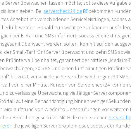
ne Server überwachen lassen möchte, sollte diese Aufgabe s
zialisten geben. Bei
servercheck24.de
bekommen Kunden e
rtes Angebot mit verschiedenen Serviceleistungen, sodass 
oll erfüllt werden. Sobald nun wichtige Funktionen ausfallen
glich per E-Mail und SMS informiert, sodass er direkt reagier
insgesamt überwacht werden sollen, kommt auf den ausgewä
 der Small-Tarif fünf Server überwacht und zehn SMS sowie
en Prüfintervall beinhaltet, garantiert der mittlere „Medium-T
berwachungen, 20 SMS und einen fünf-minütigen Prüfinterva
Tarif“ bis zu 20 verschiedene Serverüberwachungen, 30 SMS 
ervall von einer Minute. Kunden von Servercheck24 können s
 und zuverlässige Überwachung vielfältiger Serverkompone
 Störfall auf eine Benachrichtigung binnen weniger Sekunden
n wird aufgrund von Wiederholungsprüfungen vor weiteren 
ichen Bereichen geschützt. Mit Hilfe einer solchen
Serverüb
nieren
die jeweiligen Server problemloser, sodass der Kunde 