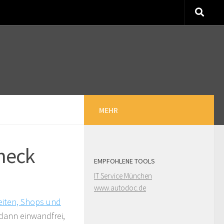
MEHR
heck
EMPFOHLENE TOOLS
IT Service München
www.autodoc.de
eiten, Shops und
dann einwandfrei,