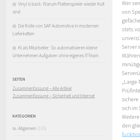
Wer sei
Vinyl is back: Warum Plattenspieler wieder Kult
von Spe
sind
gefäche
Die Rolle von SAP Automotive in modernen
stets v
Lieferketten
unverzü
Server 
KI als Mitarbeiter: So automatisieren kleine
Während
Unternehmen Aufgaben ohne eigenes IT-Team
minütig
Serverü
SEITEN
„Large-
Zusammenfassung – Alle Artikel
Prüfint
Zusammenfassung – Sicherheit und Internet
sichere
sich im
Weitere
KATEGORIEN
den gle
Allgemein
(165)
funktio