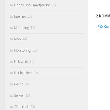
Handy und Smartphone
(80)
2 KOM
Internet
(187)
Ko
Marketing
(15)
Mobil
(41)
Monitoring
(11)
Netzwerk
(11)
Neuigkeiten
(22)
Recht
(10)
Server
(13)
Sicherheit
(33)