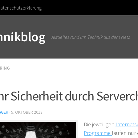
atenschutzerklärung
chnikblog
Aktuelles rund um Technik aus dem Netz
RING
r Sicherheit durch Serverc
GGER
·
5. OKTOBER 2013
Die jeweiligen
Internets
Programme
laufen nur 