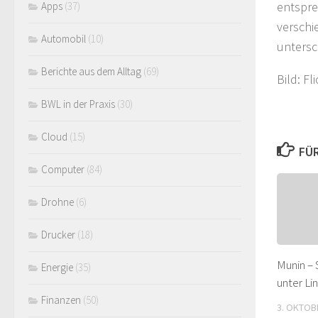
entspre
Apps
(37)
verschi
Automobil
(10)
untersc
Berichte aus dem Alltag
(69)
Bild: Fl
BWL in der Praxis
(30)
Cloud
(15)
FÜR
Computer
(84)
Drohne
(6)
Drucker
(18)
Munin –
Energie
(35)
unter Li
Finanzen
(50)
3. OKTOB