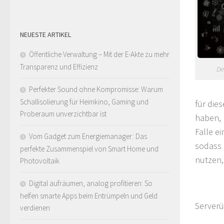
NEUESTE ARTIKEL
Öffentliche Verwaltung – Mit der E-Akte zu mehr
Transparenz und Effizienz
De
Perfekter Sound ohne Kompromisse: Warum
Schallisolierung für Heimkino, Gaming und
für die
Proberaum unverzichtbar ist
haben, 
Falle e
Vom Gadget zum Energiemanager: Das
sodass 
perfekte Zusammenspiel von Smart Home und
nutzen,
Photovoltaik
Digital aufräumen, analog profitieren: So
helfen smarte Apps beim Entrümpeln und Geld
Serverü
verdienen