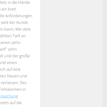
tets in die Hände
in breit
alle Anforderungen
, wird der Kunde
en kann. Wie viele
hlten Tarif an.
 einen zehn-
arif“ zehn
ll und der große
und einen
ich auf eine
nten freuen und
 verlassen. Des
Fehlalarmen in
erwachung
stets auf die