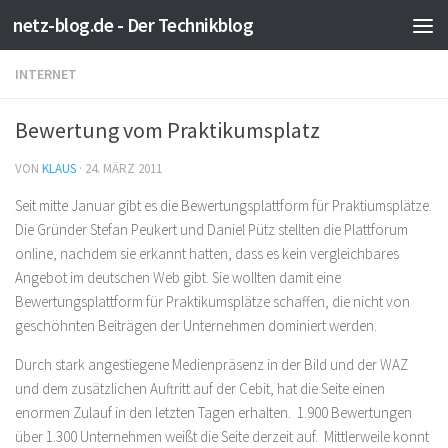
netz-blog.de - Der Technikblog
Zum Inhalt springen
INTERNET
Bewertung vom Praktikumsplatz
VON
KLAUS
·
24. MÄRZ 2011
Seit mitte Januar gibt es die Bewertungsplattform für Praktiumsplätze.
Die Gründer Stefan Peukert und Daniel Pütz stellten die Plattforum
online, nachdem sie erkannt hatten, dass es kein vergleichbares
Angebot im deutschen Web gibt. Sie wollten damit eine
Bewertungsplattform für Praktikumsplätze schaffen, die nicht von
geschöhnten Beiträgen der Unternehmen dominiert werden.
Durch stark angestiegene Medienpräsenz in der Bild und der WAZ
und dem zusätzlichen Auftritt auf der Cebit, hat die Seite einen
enormen Zulauf in den letzten Tagen erhalten. 1.900 Bewertungen
über 1.300 Unternehmen weißt die Seite derzeit auf. Mittlerweile konnt