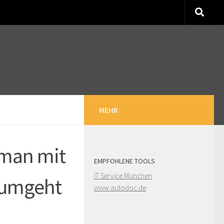
MEHR
 man mit
EMPFOHLENE TOOLS
IT Service München
 umgeht
www.autodoc.de