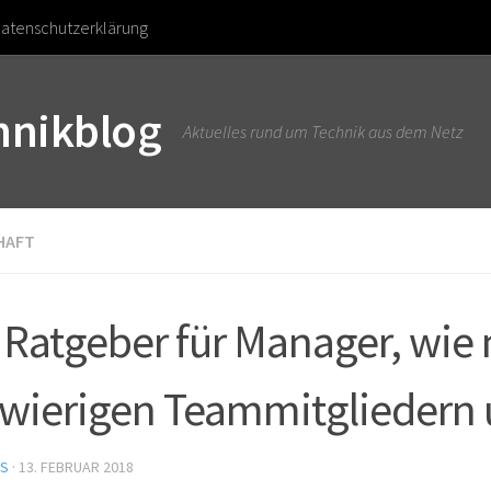
atenschutzerklärung
chnikblog
Aktuelles rund um Technik aus dem Netz
HAFT
 Ratgeber für Manager, wie
wierigen Teammitgliedern
US
·
13. FEBRUAR 2018