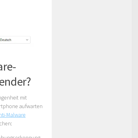
are-
ender?
ngenheit mit
rtphone aufwarten
nti-Malware
chen:
drohungserkennung