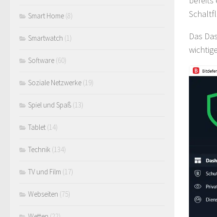
bereits
Schaltf
Smart Home
(8)
Das Das
Smartwatch
(1)
wichtig
Software
(60)
Soziale Netzwerke
(19)
Spiel und Spaß
(13)
Tablet
(14)
Technik
(134)
TV und Film
(17)
Webseiten
(75)
Wetten
(22)