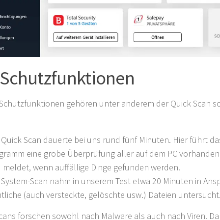
 Schutzfunktionen
Schutzfunktionen gehören unter anderem der Quick Scan so
 Quick Scan dauerte bei uns rund fünf Minuten. Hier führt da
gramm eine grobe Überprüfung aller auf dem PC vorhande
 meldet, wenn auffällige Dinge gefunden werden.
 System-Scan nahm in unserem Test etwa 20 Minuten in Ans
tliche (auch versteckte, gelöschte usw.) Dateien untersucht
cans forschen sowohl nach Malware als auch nach Viren. Da