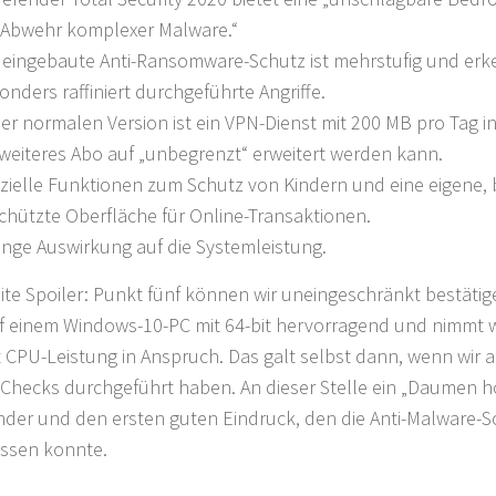
 Abwehr komplexer Malware.“
 eingebaute Anti-Ransomware-Schutz ist mehrstufig und erk
onders raffiniert durchgeführte Angriffe.
der normalen Version ist ein VPN-Dienst mit 200 MB pro Tag i
 weiteres Abo auf „unbegrenzt“ erweitert werden kann.
zielle Funktionen zum Schutz von Kindern und eine eigene,
chützte Oberfläche für Online-Transaktionen.
inge Auswirkung auf die Systemleistung.
ite Spoiler: Punkt fünf können wir uneingeschränkt bestätig
uf einem Windows-10-PC mit 64-bit hervorragend und nimmt w
 CPU-Leistung in Anspruch. Das galt selbst dann, wenn wir 
Checks durchgeführt haben. An dieser Stelle ein „Daumen ho
nder und den ersten guten Eindruck, den die Anti-Malware-S
assen konnte.