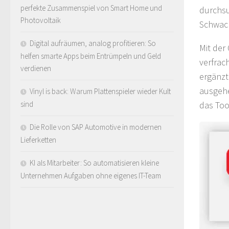
perfekte Zusammenspiel von Smart Home und
durchsu
Photovoltaik
Schwach
Digital aufräumen, analog profitieren: So
Mit der
helfen smarte Apps beim Entrümpeln und Geld
verfrac
verdienen
ergänzt
ausgehe
Vinyl is back: Warum Plattenspieler wieder Kult
das Too
sind
Die Rolle von SAP Automotive in modernen
Lieferketten
KI als Mitarbeiter: So automatisieren kleine
Unternehmen Aufgaben ohne eigenes IT-Team