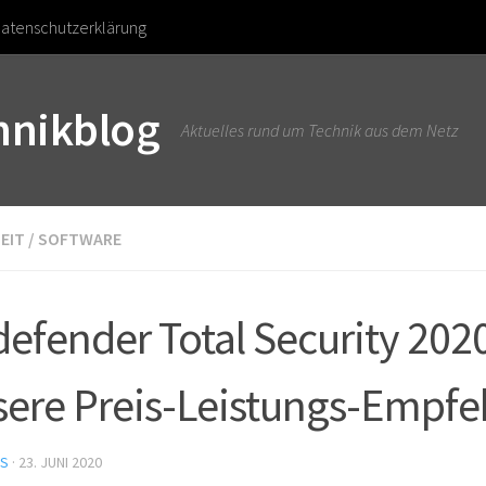
atenschutzerklärung
chnikblog
Aktuelles rund um Technik aus dem Netz
EIT
/
SOFTWARE
defender Total Security 202
ere Preis-Leistungs-Empfe
US
·
23. JUNI 2020