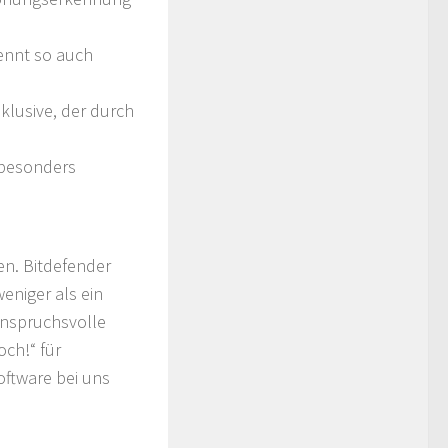
ennt so auch
nklusive, der durch
 besonders
en. Bitdefender
eniger als ein
anspruchsvolle
ch!“ für
oftware bei uns