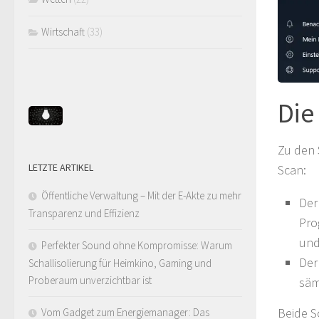
Wirtschaft
(33)
Die
Zu den 
LETZTE ARTIKEL
Scan:
Öffentliche Verwaltung – Mit der E-Akte zu mehr
Der
Transparenz und Effizienz
Pro
und
Perfekter Sound ohne Kompromisse: Warum
Der
Schallisolierung für Heimkino, Gaming und
Proberaum unverzichtbar ist
säm
Beide S
Vom Gadget zum Energiemanager: Das