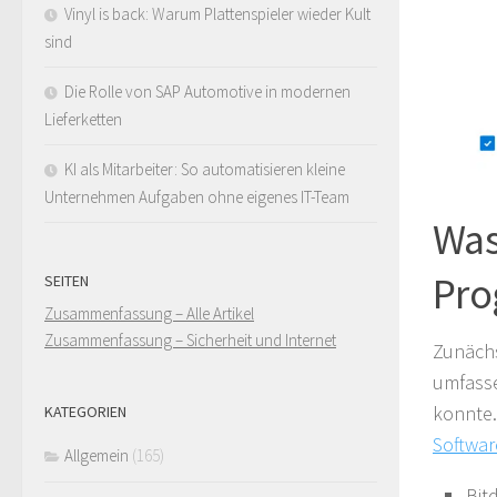
Vinyl is back: Warum Plattenspieler wieder Kult
sind
Die Rolle von SAP Automotive in modernen
Lieferketten
KI als Mitarbeiter: So automatisieren kleine
Unternehmen Aufgaben ohne eigenes IT-Team
Was
Pro
SEITEN
Zusammenfassung – Alle Artikel
Zusammenfassung – Sicherheit und Internet
Zunächs
umfasse
konnte.
KATEGORIEN
Softwar
Allgemein
(165)
Bit