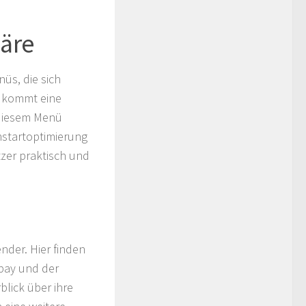
häre
üs, die sich
u kommt eine
 diesem Menü
mstartoptimierung
tzer praktisch und
ender. Hier finden
epay und der
lick über ihre