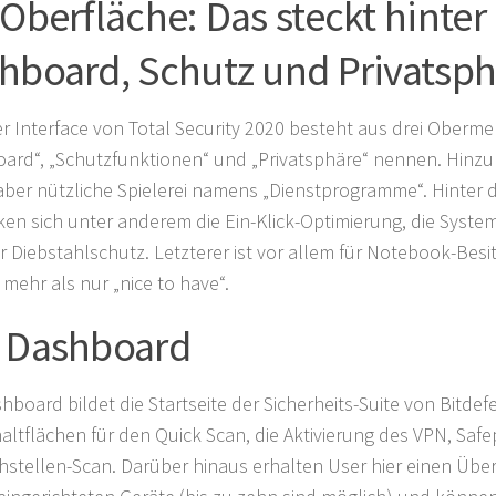
 Oberfläche: Das steckt hinter
hboard, Schutz und Privatsp
r Interface von Total Security 2020 besteht aus drei Obermen
ard“, „Schutzfunktionen“ und „Privatsphäre“ nennen. Hinz
 aber nützliche Spielerei namens „Dienstprogramme“. Hinter
ken sich unter anderem die Ein-Klick-Optimierung, die Syste
r Diebstahlschutz. Letzterer ist vor allem für Notebook-Besi
v mehr als nur „nice to have“.
 Dashboard
hboard bildet die Startseite der Sicherheits-Suite von Bitdef
haltflächen für den Quick Scan, die Aktivierung des VPN, Saf
stellen-Scan. Darüber hinaus erhalten User hier einen Überb