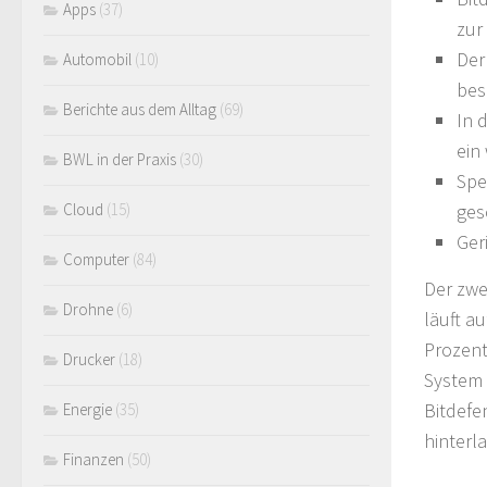
Apps
(37)
zur
Der
Automobil
(10)
bes
Berichte aus dem Alltag
(69)
In 
ein
BWL in der Praxis
(30)
Spe
ges
Cloud
(15)
Ger
Computer
(84)
Der zwe
Drohne
(6)
läuft a
Prozent
Drucker
(18)
System 
Bitdefe
Energie
(35)
hinterl
Finanzen
(50)