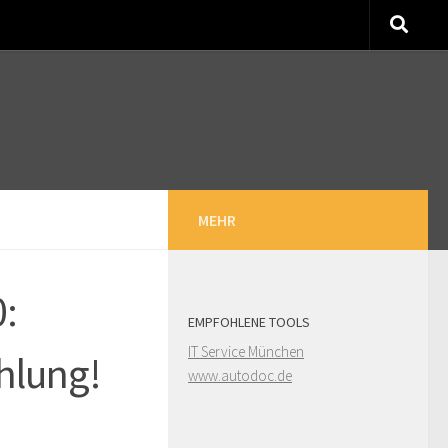
MEHR
0:
EMPFOHLENE TOOLS
IT Service München
hlung!
www.autodoc.de