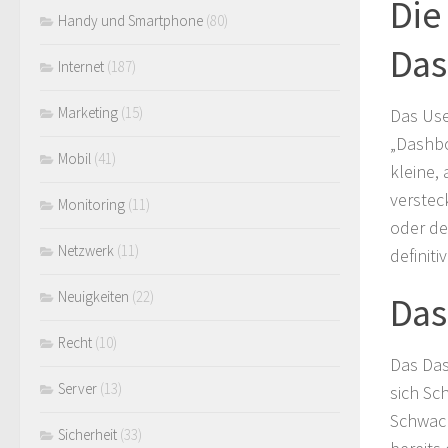
Die
Handy und Smartphone
(80)
Das
Internet
(187)
Marketing
(15)
Das Use
„Dashbo
Mobil
(41)
kleine,
verstec
Monitoring
(11)
oder de
Netzwerk
(11)
definiti
Neuigkeiten
(22)
Das
Recht
(10)
Das Das
Server
(13)
sich Sc
Schwach
Sicherheit
(33)