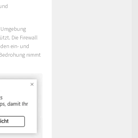
 und
te Umgebung
tzt. Die Firewall
den ein- und
r Bedrohung nimmt