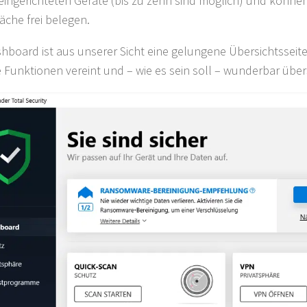
 eingerichteten Geräte (bis zu zehn sind möglich) und können
läche frei belegen.
hboard ist aus unserer Sicht eine gelungene Übersichtsseite,
e Funktionen vereint und – wie es sein soll – wunderbar übersi