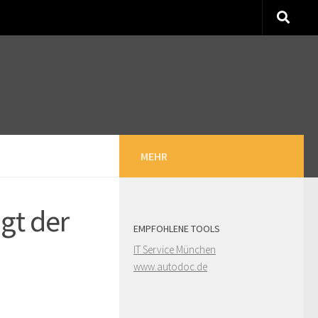
MEHR
gt der
EMPFOHLENE TOOLS
IT Service München
www.autodoc.de