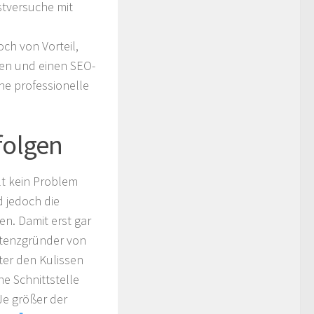
stversuche mit
ch von Vorteil,
nen und einen SEO-
ine professionelle
folgen
lt kein Problem
d jedoch die
en. Damit erst gar
istenzgründer von
ter den Kulissen
ne Schnittstelle
Je größer der