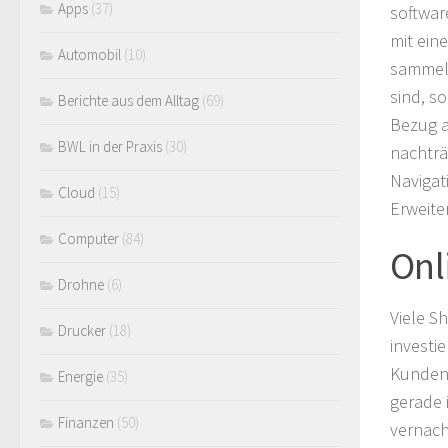
Apps
(37)
softwar
mit ein
Automobil
(10)
sammeln
sind, so
Berichte aus dem Alltag
(69)
Bezug a
BWL in der Praxis
(30)
nachträ
Navigat
Cloud
(15)
Erweite
Computer
(84)
Onl
Drohne
(6)
Viele S
Drucker
(18)
investi
Kunden 
Energie
(35)
gerade 
Finanzen
(50)
vernach