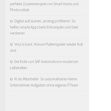
perfekte Zusammenspiel von Smart Home und
Photovoltaik
Digital aufräumen, analog profitieren: So
helfen smarte Apps beim Entrümpeln und Geld
verdienen
Vinyl is back: Warum Plattenspieler wieder Kult
sind
Die Rolle von SAP Automotive in modernen
Lieferketten
KI als Mitarbeiter: So automatisieren kleine
Unternehmen Aufgaben ohne eigenes IT-Team