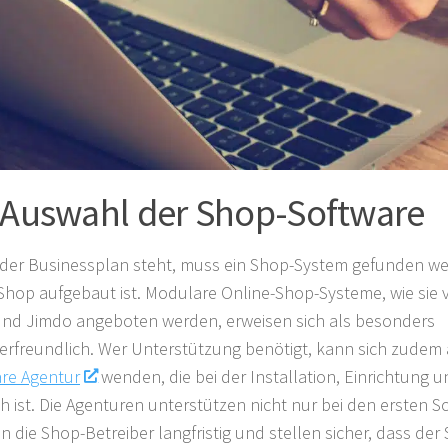
 Auswahl der Shop-Software
der Businessplan steht, muss ein Shop-System gefunden we
Shop aufgebaut ist. Modulare Online-Shop-Systeme, wie sie
und Jimdo angeboten werden, erweisen sich als besonders
gerfreundlich. Wer Unterstützung benötigt, kann sich zudem
re Agentur
wenden, die bei der Installation, Einrichtung 
ich ist. Die Agenturen unterstützen nicht nur bei den ersten S
n die Shop-Betreiber langfristig und stellen sicher, dass der