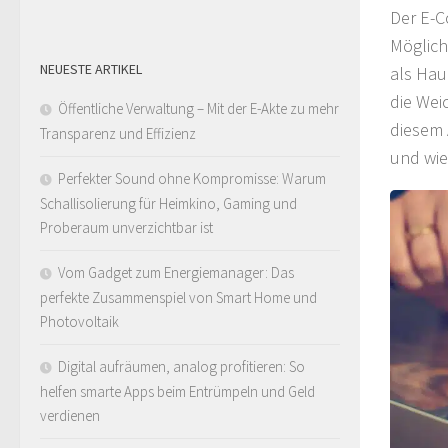
Der E-C
Möglich
NEUESTE ARTIKEL
als Hau
die Wei
Öffentliche Verwaltung – Mit der E-Akte zu mehr
diesem 
Transparenz und Effizienz
und wie
Perfekter Sound ohne Kompromisse: Warum
Schallisolierung für Heimkino, Gaming und
Proberaum unverzichtbar ist
Vom Gadget zum Energiemanager: Das
perfekte Zusammenspiel von Smart Home und
Photovoltaik
Digital aufräumen, analog profitieren: So
helfen smarte Apps beim Entrümpeln und Geld
verdienen