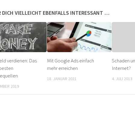
 DICH VIELLEICHT EBENFALLS INTERESSANT …
eld verdienen: Das
Mit Google Ads einfach
Schaden un
 besten
mehr erreichen
Internet?
equellen
18. JANUAR 2021
4. JULI 2013
EMBER 2019