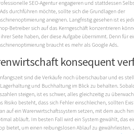
rofessionelle SEO-Agentur engagieren und stattdessen Selb
Ads durchführen möchte, sollte sich die Grundlagen der
chinenoptimierung aneignen. Langfristig gesehen ist es jedo
op-Betreiber sich auf das Kerngeschäft konzentrieren kön
n ihrer Seite haben, der diese Aufgabe übernimmt. Denn für e
chinenoptimierung braucht es mehr als Google Ads.
enwirtschaft konsequent ver
Anfangszeit sind die Verkäufe noch überschaubar und es stel
e Lagerhaltung und Buchhaltung im Blick zu behalten. Sobal
szahlen steigen, ist es schwer, alles gleichzeitig zu überwach
as Risiko besteht, dass sich Fehler einschleichen, sollten Ex
an auf ein Warenwirtschaftssystem setzen, mit dem auch hin
ptimal abläuft. Im besten Fall wird ein System gewählt, das ei
p bietet, um einen reibungslosen Ablauf zu gewährleisten. 