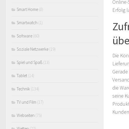
Online-
Erfolg l
Smart Home
(8)
Zuf
Smartwatch
(1)
Software
(60)
übe
Soziale Netzwerke
(19)
Die Kon
Spiel und Spaß
(13)
Lieferu
Gerade 
Tablet
(14)
Versand
die War
Technik
(134)
seine K
TV und Film
(17)
Produkt
Kunden 
Webseiten
(75)
Wetten
(22)