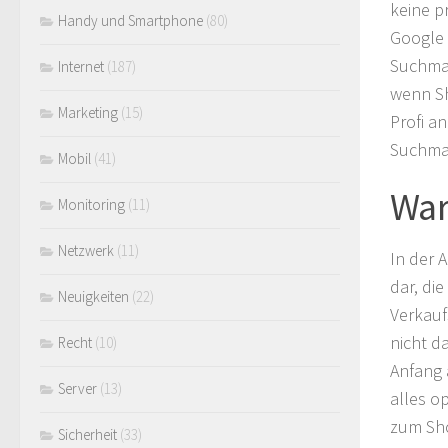
keine p
Handy und Smartphone
(80)
Google 
Suchmas
Internet
(187)
wenn Sh
Marketing
(15)
Profi a
Suchmas
Mobil
(41)
War
Monitoring
(11)
Netzwerk
(11)
In der 
dar, di
Neuigkeiten
(22)
Verkauf
nicht d
Recht
(10)
Anfang 
Server
(13)
alles o
zum Sho
Sicherheit
(33)