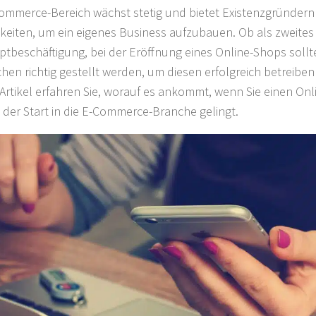
ommerce-Bereich wächst stetig und bietet Existenzgründern v
keiten, um ein eigenes Business aufzubauen. Ob als zweites
ptbeschäftigung, bei der Eröffnung eines Online-Shops soll
chen richtig gestellt werden, um diesen erfolgreich betreibe
Artikel erfahren Sie, worauf es ankommt, wenn Sie einen On
 der Start in die E-Commerce-Branche gelingt.