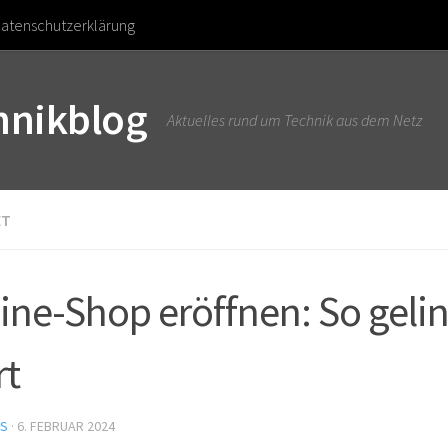
atenschutzerklärung
chnikblog
Aktuelles rund um Technik aus dem Netz
ET
ine-Shop eröffnen: So gelin
rt
US
·
6. FEBRUAR 2024