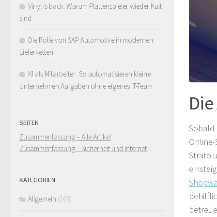
Vinyl is back: Warum Plattenspieler wieder Kult
sind
Die Rolle von SAP Automotive in modernen
Lieferketten
KI als Mitarbeiter: So automatisieren kleine
Unternehmen Aufgaben ohne eigenes IT-Team
Die
SEITEN
Sobald 
Zusammenfassung – Alle Artikel
Online-
Zusammenfassung – Sicherheit und Internet
Strato 
einstei
KATEGORIEN
Shopwa
behilfl
Allgemein
(165)
betreue