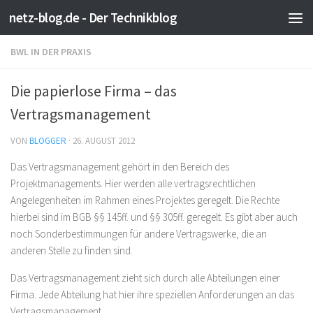
netz-blog.de - Der Technikblog
Zum Inhalt springen
BWL IN DER PRAXIS
Die papierlose Firma – das
Vertragsmanagement
VON
BLOGGER
·
26. AUGUST 2012
Das Vertragsmanagement gehört in den Bereich des
Projektmanagements. Hier werden alle vertragsrechtlichen
Angelegenheiten im Rahmen eines Projektes geregelt. Die Rechte
hierbei sind im BGB §§ 145ff. und §§ 305ff. geregelt. Es gibt aber auch
noch Sonderbestimmungen für andere Vertragswerke, die an
anderen Stelle zu finden sind.
Das Vertragsmanagement zieht sich durch alle Abteilungen einer
Firma. Jede Abteilung hat hier ihre speziellen Anforderungen an das
Vertragsmanagement.