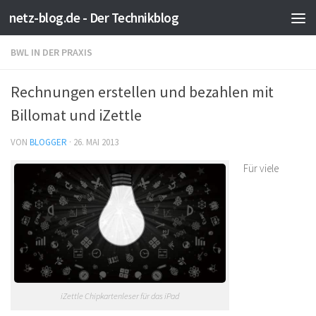
netz-blog.de - Der Technikblog
Zum Inhalt springen
BWL IN DER PRAXIS
Rechnungen erstellen und bezahlen mit
Billomat und iZettle
VON
BLOGGER
·
26. MAI 2013
Für viele
iZettle Chipkartenleser für das iPad