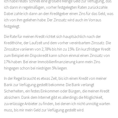
Ich habe relativ schnell eine größere Menge Geld zur Verfügung, das
ich dann in regelmäßigen, vorher festgelegten Raten zurückzahle.
Dabei zahle ich dann an den Kreditgeber einen Zins für das Geld, was
ich von ihm geliehen habe. Der Zinssatz wird auch im Vorraus
festgelegt.
Die Rate für meinen Kredit richtet sich hauptsächlich nach der
Kredithöhe, der Laufzeit und dem vorher vereinbartem Zinssatz. Die
Zinssätze variieren von 2,78% bis hin zu 15%. Ein kurzfristiger Kredit
zum Beispiel ein Dispokredit kann schon einmal einen Zinssatz von
17% haben. Bei einer Immobilienfinanzierung kann mein Zins
hingegen schon bei niedrigen 5% liegen.
In der Regel braucht es etwas Zeit, bis ich einen Kredit von meiner
Bank zur Verfügung gestellt bekomme. Die Bank verlangt
Sicherheiten, ein festes Einkommen oder Bürgen, die meinen Kredit
absichern. Dank dem Internet gibt es allerdings die Möglichkeit,
zuverlässige Anbieter zu finden, bei denen ich nicht unnötig warten
muss, bis mir mein Geld zur Verfügung gestellt wird.