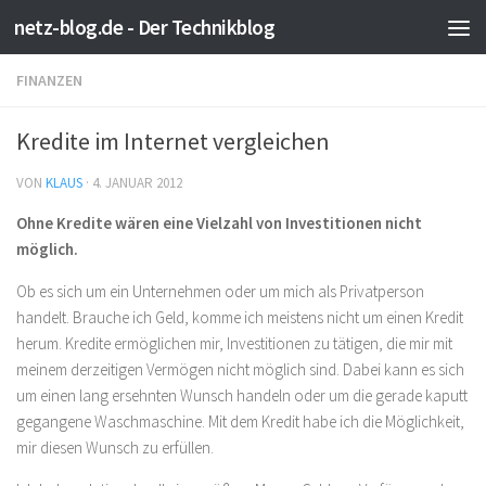
netz-blog.de - Der Technikblog
Zum Inhalt springen
FINANZEN
Kredite im Internet vergleichen
VON
KLAUS
·
4. JANUAR 2012
Ohne Kredite wären eine Vielzahl von Investitionen nicht
möglich.
Ob es sich um ein Unternehmen oder um mich als Privatperson
handelt. Brauche ich Geld, komme ich meistens nicht um einen Kredit
herum. Kredite ermöglichen mir, Investitionen zu tätigen, die mir mit
meinem derzeitigen Vermögen nicht möglich sind. Dabei kann es sich
um einen lang ersehnten Wunsch handeln oder um die gerade kaputt
gegangene Waschmaschine. Mit dem Kredit habe ich die Möglichkeit,
mir diesen Wunsch zu erfüllen.