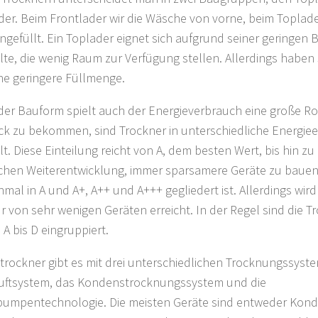
der. Beim Frontlader wir die Wäsche von vorne, beim Toplad
ingefüllt. Ein Toplader eignet sich aufgrund seiner geringen B
te, die wenig Raum zur Verfügung stellen. Allerdings haben s
ne geringere Füllmenge.
er Bauform spielt auch der Energieverbrauch eine große Rol
ck zu bekommen, sind Trockner in unterschiedliche Energiee
lt. Diese Einteilung reicht von A, dem besten Wert, bis hin z
chen Weiterentwicklung, immer sparsamere Geräte zu bauen, 
nmal in A und A+, A++ und A+++ gegliedert ist. Allerdings wir
r von sehr wenigen Geräten erreicht. In der Regel sind die T
 A bis D eingruppiert.
rockner gibt es mit drei unterschiedlichen Trocknungssyste
uftsystem, das Kondenstrocknungssystem und die
mpentechnologie. Die meisten Geräte sind entweder Kond