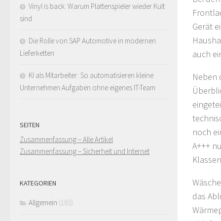
Vinyl is back: Warum Plattenspieler wieder Kult
Frontla
sind
Gerät e
Haushal
Die Rolle von SAP Automotive in modernen
auch ei
Lieferketten
KI als Mitarbeiter: So automatisieren kleine
Neben d
Unternehmen Aufgaben ohne eigenes IT-Team
Überbli
eingetei
technis
SEITEN
noch ei
Zusammenfassung – Alle Artikel
A+++ nu
Zusammenfassung – Sicherheit und Internet
Klassen
Wäschet
KATEGORIEN
das Abl
Allgemein
(165)
Wärmepu