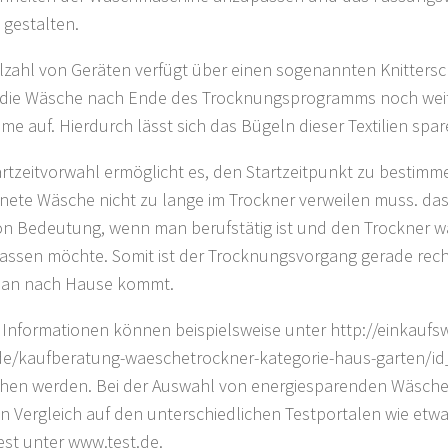
 gestalten.
elzahl von Geräten verfügt über einen sogenannten Knittersc
 die Wäsche nach Ende des Trocknungsprogramms noch wei
öme auf. Hierdurch lässt sich das Bügeln dieser Textilien spar
artzeitvorwahl ermöglicht es, den Startzeitpunkt zu bestimme
nete Wäsche nicht zu lange im Trockner verweilen muss. das
n Bedeutung, wenn man berufstätig ist und den Trockner wä
lassen möchte. Somit ist der Trocknungsvorgang gerade rech
an nach Hause kommt.
 Informationen können beispielsweise unter http://einkaufsw
de/kaufberatung-waeschetrockner-kategorie-haus-garten/i
hen werden. Bei der Auswahl von energiesparenden Wäschet
in Vergleich auf den unterschiedlichen Testportalen wie etwa
st unter www.test.de.