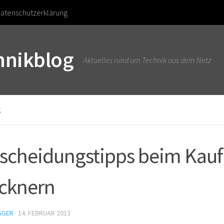
atenschutzerklärung
chnikblog
Aktuelles rund um Technik aus dem Netz
K
scheidungstipps beim Kauf
cknern
GGER
·
14. FEBRUAR 2013