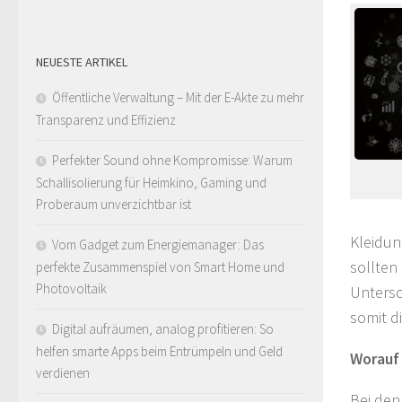
NEUESTE ARTIKEL
Öffentliche Verwaltung – Mit der E-Akte zu mehr
Transparenz und Effizienz
Perfekter Sound ohne Kompromisse: Warum
Schallisolierung für Heimkino, Gaming und
Proberaum unverzichtbar ist
Kleidun
Vom Gadget zum Energiemanager: Das
sollten
perfekte Zusammenspiel von Smart Home und
Photovoltaik
Untersc
somit d
Digital aufräumen, analog profitieren: So
helfen smarte Apps beim Entrümpeln und Geld
Worauf
verdienen
Bei den