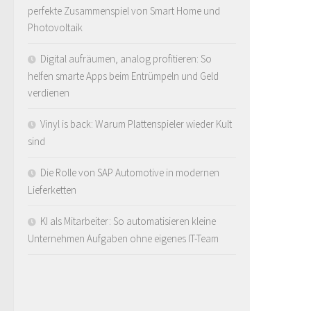
perfekte Zusammenspiel von Smart Home und
Photovoltaik
Digital aufräumen, analog profitieren: So
helfen smarte Apps beim Entrümpeln und Geld
verdienen
Vinyl is back: Warum Plattenspieler wieder Kult
sind
Die Rolle von SAP Automotive in modernen
Lieferketten
KI als Mitarbeiter: So automatisieren kleine
Unternehmen Aufgaben ohne eigenes IT-Team