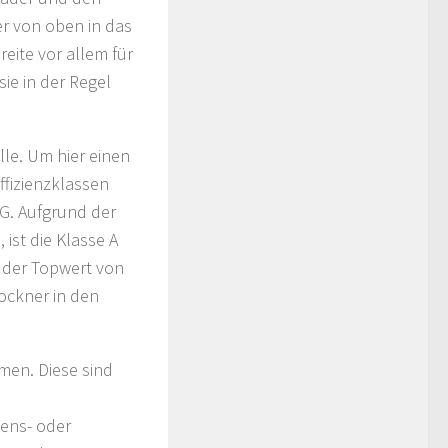
er von oben in das
reite vor allem für
ie in der Regel
le. Um hier einen
ffizienzklassen
u G. Aufgrund der
ist die Klasse A
d der Topwert von
rockner in den
men. Diese sind
ens- oder