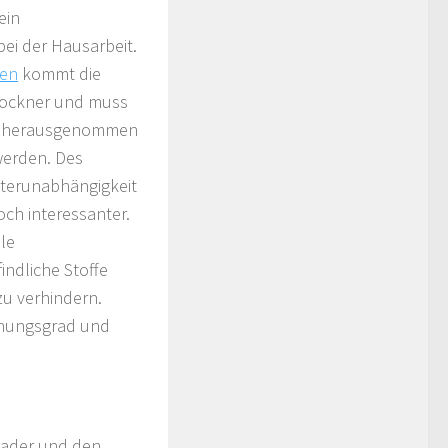
ein
ei der Hausarbeit.
en
kommt die
rockner und muss
h herausgenommen
erden. Des
tterunabhängigkeit
ch interessanter.
le
ndliche Stoffe
zu verhindern.
knungsgrad und
lader und den