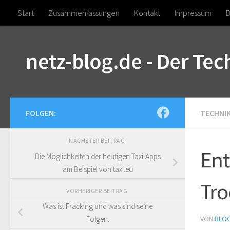
Start
Zusammenfassungen
Kontakt
Impressum
D
Zum Inhalt springen
netz-blog.de - Der Te
FOLGEN:
TECHNI
NÄCHSTER BEITRAG
Ent
Die Möglichkeiten der heutigen Taxi-Apps
am Beispiel von taxi.eu
Tro
VORHERIGER BEITRAG
Was ist Fracking und was sind seine
VON
BLO
Folgen.