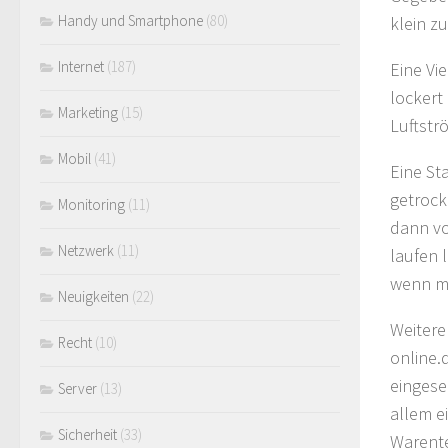
Handy und Smartphone
(80)
klein zu
Internet
(187)
Eine Vi
lockert
Marketing
(15)
Luftstr
Mobil
(41)
Eine St
getrock
Monitoring
(11)
dann vo
Netzwerk
(11)
laufen 
wenn m
Neuigkeiten
(22)
Weitere
Recht
(10)
online.
eingese
Server
(13)
allem e
Sicherheit
(33)
Warente