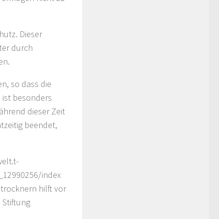
hutz. Dieser
ter durch
en.
n, so dass die
 ist besonders
hrend dieser Zeit
tzeitig beendet,
elt.t-
d_12990256/index
rocknern hilft vor
 Stiftung