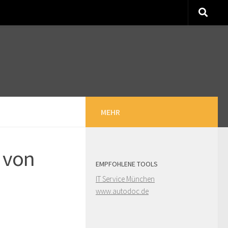
MEHR
 von
EMPFOHLENE TOOLS
IT Service München
www.autodoc.de