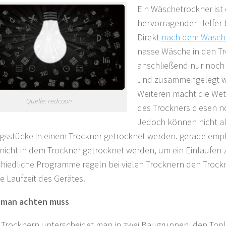
Ein Wäschetrockner ist 
hervorragender Helfer b
Direkt
nach dem Wasch
nasse Wäsche in den T
anschließend nur noc
und zusammengelegt w
Weiteren macht die We
Quelle: redcoon
des Trockners diesen no
Jedoch können nicht al
gsstücke in einem Trockner getrocknet werden. gerade empfi
 nicht in dem Trockner getrocknet werden, um ein Einlaufen 
hiedliche Programme regeln bei vielen Trocknern den Troc
ie Laufzeit des Gerätes.
 man achten muss
 Trocknern unterscheidet man in zwei Baugruppen, den Top