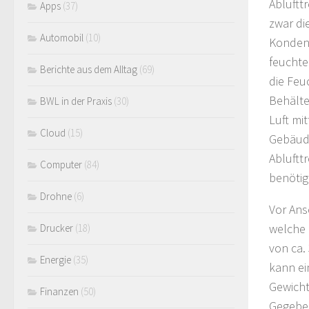
Abluftt
Apps
(37)
zwar di
Automobil
(10)
Kondens
feuchte
Berichte aus dem Alltag
(69)
die Feu
Behälte
BWL in der Praxis
(30)
Luft mi
Cloud
(15)
Gebäude
Abluftt
Computer
(84)
benötig
Drohne
(6)
Vor Ans
welche 
Drucker
(18)
von ca.
Energie
(35)
kann ei
Gewicht
Finanzen
(50)
Gegebe