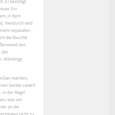
t. Er benötigt
euer. Ein
em, in dem
d. Hierdurch wird
einem separaten
em die feuchte
Außenwand des
t der
. Allerdings
arüber machen,
en Geräte variiert
 In der Regel
men, was am
ner an die
ermögen nicht zu