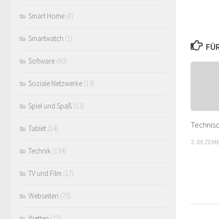
Smart Home
(8)
Smartwatch
(1)
FÜR
Software
(60)
Soziale Netzwerke
(19)
Spiel und Spaß
(13)
Technis
Tablet
(14)
2. DEZEM
Technik
(134)
TV und Film
(17)
Webseiten
(75)
Wetten
(22)