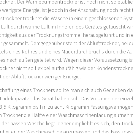
rockner. Der Wärmepumpentrockner ist noch nicht so etablier
e wenigste Energie, ist jedoch in der Anschaffung noch recht t
trockner trocknet die Wäsche in einem geschlossenen Syst
 Luft durch warme Luft im Inneren des Gerätes getauscht wir
chtigkeit aus der Trocknungstrommel herausgeführt und in 
r gesammelt. Demgegenüber steht der Ablufttrockner, bei d
ttels eines Rohres und eines Mauerdurchbruchs durch die 
s nach außen geleitet wird. Wegen dieser Voraussetzung is
rockner nicht so flexibel aufbaufähig wie der Kondenstrockner
t der Ablufttrockner weniger Energie.
chaffung eines Trockners sollte man sich auch Gedanken d
Ladekapazität das Gerät haben soll. Das Volumen der einzeln
 3,5 Kilogramm bis hin zu acht Kilogramm Fassungsvermögen.
n Trockner die Hälfte einer Waschmaschinenladung aufneh
 der nassen Wäsche liegt. daher empfiehlt es sich, den Trock
nheiten der Waschmaschine anzupassen und das Fassungsv