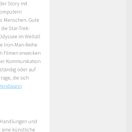
der Story mit
 Computern
 es Menschen. Gute
 die Star-Trek-
 Odyssee im Weltall
e Iron-Man-Reihe
en Filmen erwecken
aler Kommunikation
ständig oder auf
age, die sich
rgendwann
en Handlungen und
 eine künstliche