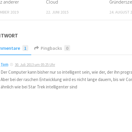
z anderer
Cloud
Gründersz
EMBER 2019
22. JUNI 2015
24. AUGUST 
ANTWORT
mmentare
1
Pingbacks
0
Tom
30. Juli 2013 um 05:25 Uhr
Der Computer kann bisher nur so intelligent sein, wie der, der ihn progr
Aber bei der raschen Entwicklung wird es nicht lange dauern, bis wir C
ähnlich wie bei Star Trek intelligenter sind