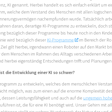
enz, KI genannt. Hierbei handelt es sich einfach erklärt um ei
mm, welche dem Verstand
des Menschen mit allen logische
nnerungsvermögen nachempfunden wurde. Tatsächlich arbei
Jahren daran, derartige KI-Programme zu entwickeln, doch st
ng bezüglich dieser Programme bis heute noch in den Kind
inie wird bezüglich dieser
KI-Programme
im Bereich der Ro
 Ziel gilt hierbei, irgendwann einen Roboter auf den Markt b
r dem Menschen im Rahmen des Alltags verschiedenen Arb
d hierbei eigenständig Entscheidungen trifft und Planungen
st die Entwicklung einer KI so schwer?
Programm zu entwickeln, welches dem menschlichen Verstand 
nicht möglich, was zum einen auf die enorme Komplexität d
, dessen Leistungsfähigkeit und auch auf die
ungemein hohe
führen ist, die für eine KI benötigt wird. Unser Gehirn mit al
unktionen stellt ein wahres Wunderwerk der Natur dar und 