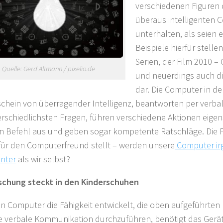
verschiedenen Figuren 
überaus intelligenten
unterhalten, als seien
Beispiele hierfür stellen
Serien, der Film 2010 –
Quelle: Gerd Altmann / pixelio.de
und neuerdings auch di
dar. Die Computer in d
chein von überragender Intelligenz, beantworten per verb
erschiedlichsten Fragen, führen verschiedene Aktionen eigen
n Befehl aus und geben sogar kompetente Ratschläge. Die Fr
 für den Computerfreund stellt – werden unsere
Computer i
enter
als wir selbst?
schung steckt in den Kinderschuhen
in Computer die Fähigkeit entwickelt, die oben aufgeführt
e verbale Kommunikation durchzuführen, benötigt das Gerät