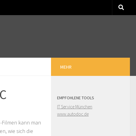
MEHR
PC
EMPFOHLENE TOOLS
IT Service München
www.autodoc.de
on-Filmen kann man
n, wie sich die