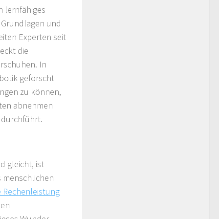
n lernfähiges
n Grundlagen und
ten Experten seit
eckt die
erschuhen. In
botik geforscht
ringen zu können,
eiten abnehmen
 durchführt.
gleicht, ist
es menschlichen
 Rechenleistung
len
dieses Wunder