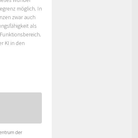
egrenz möglich. In
enzen zwar auch
ngsfähigkeit als
 Funktionsbereich.
r KI in den
Zentrum der