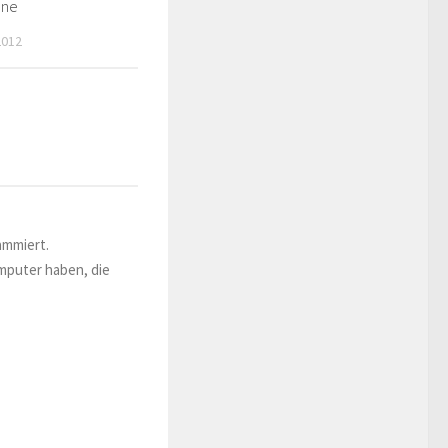
ene
2012
ammiert.
omputer haben, die