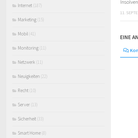
Insolven
Internet
(187)
11. SEPT
Marketing
(15)
Mobil
(41)
EINE 
Monitoring
(11)
Ko
Netzwerk
(11)
Neuigkeiten
(22)
Recht
(10)
Server
(13)
Sicherheit
(33)
Smart Home
(8)