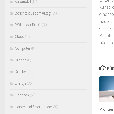
Automobil
(10)
künstli
Berichte aus dem Alltag
(69)
einer s
heute s
BWL in der Praxis
(30)
sehr ei
Bleibt 
Cloud
(15)
nächste
Computer
(84)
Drohne
(6)
FÜR
Drucker
(18)
Energie
(35)
Finanzen
(50)
Handy und Smartphone
(80)
Profitie