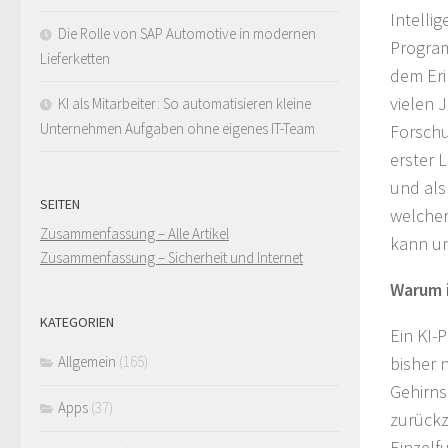
Intellig
Die Rolle von SAP Automotive in modernen
Progra
Lieferketten
dem Eri
vielen 
KI als Mitarbeiter: So automatisieren kleine
Unternehmen Aufgaben ohne eigenes IT-Team
Forschu
erster L
und als
SEITEN
welche
Zusammenfassung – Alle Artikel
kann un
Zusammenfassung – Sicherheit und Internet
Warum i
KATEGORIEN
Ein KI-
Allgemein
(165)
bisher 
Gehirns
Apps
(37)
zurückzu
Einzelf