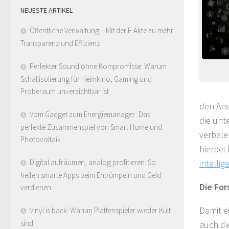
NEUESTE ARTIKEL
Öffentliche Verwaltung – Mit der E-Akte zu mehr
Transparenz und Effizienz
Perfekter Sound ohne Kompromisse: Warum
Schallisolierung für Heimkino, Gaming und
Proberaum unverzichtbar ist
den Ans
Vom Gadget zum Energiemanager: Das
die unt
perfekte Zusammenspiel von Smart Home und
verbale
Photovoltaik
hierbei
Digital aufräumen, analog profitieren: So
intellig
helfen smarte Apps beim Entrümpeln und Geld
Die For
verdienen
Damit e
Vinyl is back: Warum Plattenspieler wieder Kult
sind
auch di