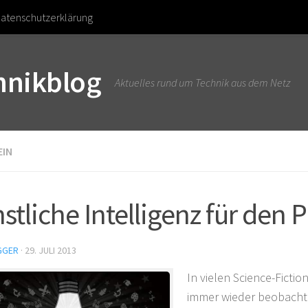
atenschutzerklärung
chnikblog
Aktuelles rund um Technik aus dem Netz
EIN
stliche Intelligenz für den 
GGER
·
29. JULI 2013
In vielen Science-Ficti
immer wieder beobachte