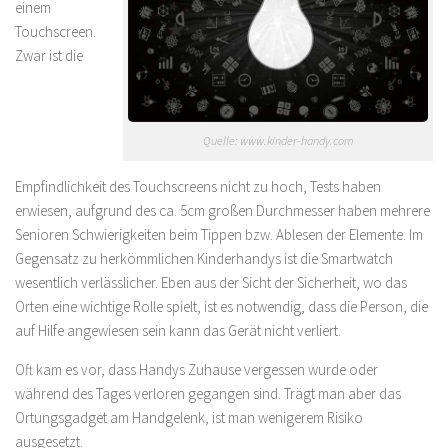
einem
Touchscreen.
Zwar ist die
Quelle: www.kinder-handy.com
Empfindlichkeit des Touchscreens nicht zu hoch, Tests haben
erwiesen, aufgrund des ca. 5cm großen Durchmesser haben mehrere
Senioren Schwierigkeiten beim Tippen bzw. Ablesen der Elemente. Im
Gegensatz zu herkömmlichen Kinderhandys ist die Smartwatch
wesentlich verlässlicher. Eben aus der Sicht der Sicherheit, wo das
Orten eine wichtige Rolle spielt, ist es notwendig, dass die Person, die
auf Hilfe angewiesen sein kann das Gerät nicht verliert.
Oft kam es vor, dass Handys Zuhause vergessen wurde oder
während des Tages verloren gegangen sind. Trägt man aber das
Ortungsgadget am Handgelenk, ist man wenigerem Risiko
ausgesetzt.