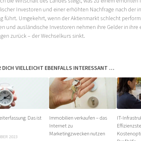
ch die Wirtschaft des Landes steigt, was zu einem erhöhten 
ischer Investoren und einer erhöhten Nachfrage nach der i
 führt. Umgekehrt, wenn der Aktienmarkt schlecht performt
en und ausländische Investoren nehmen ihre Gelder in ihre 
en zurück – der Wechselkurs sinkt.
 DICH VIELLEICHT EBENFALLS INTERESSANT …
eiterfassung: Das ist
Immobilien verkaufen – das
IT-Infrastr
Internet zu
Effizienzst
Marketingzwecken nutzen
Kostenopti
MBER 2023