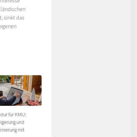
Interesse
nländischen
, sinkt das
eigenen
uktur für KMU:
eigerung und
mierung mit