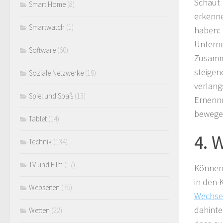
Schaut 
Smart Home
(8)
erkenne
Smartwatch
(1)
haben: 
Unterne
Software
(60)
Zusamme
steigen
Soziale Netzwerke
(19)
verlang
Spiel und Spaß
(13)
Ernennu
bewege
Tablet
(14)
4. 
Technik
(134)
TV und Film
(17)
Können 
in den 
Webseiten
(75)
Wechsel
dahinte
Wetten
(22)