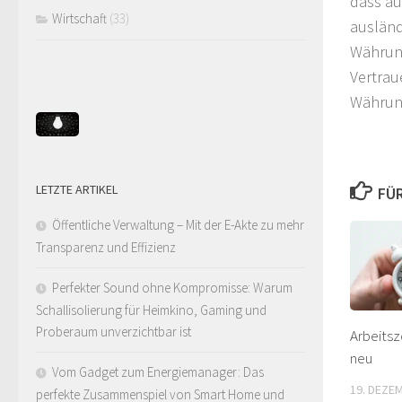
dass au
Wirtschaft
(33)
ausländ
Währung
Vertrau
Währung
LETZTE ARTIKEL
FÜR
Öffentliche Verwaltung – Mit der E-Akte zu mehr
Transparenz und Effizienz
Perfekter Sound ohne Kompromisse: Warum
Schallisolierung für Heimkino, Gaming und
Proberaum unverzichtbar ist
Arbeitsz
neu
Vom Gadget zum Energiemanager: Das
19. DEZE
perfekte Zusammenspiel von Smart Home und