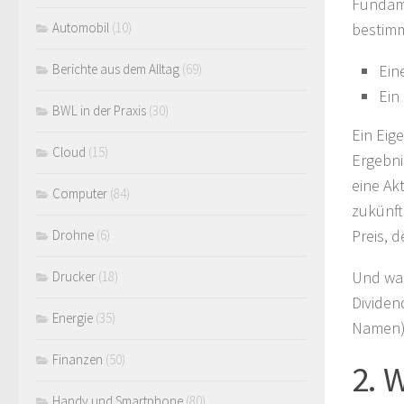
Fundam
bestimm
Automobil
(10)
Ein
Berichte aus dem Alltag
(69)
Ein
BWL in der Praxis
(30)
Ein Eig
Cloud
(15)
Ergebni
eine Ak
Computer
(84)
zukünft
Preis, 
Drohne
(6)
Und was
Drucker
(18)
Dividen
Energie
(35)
Namen) 
Finanzen
(50)
2. 
Handy und Smartphone
(80)