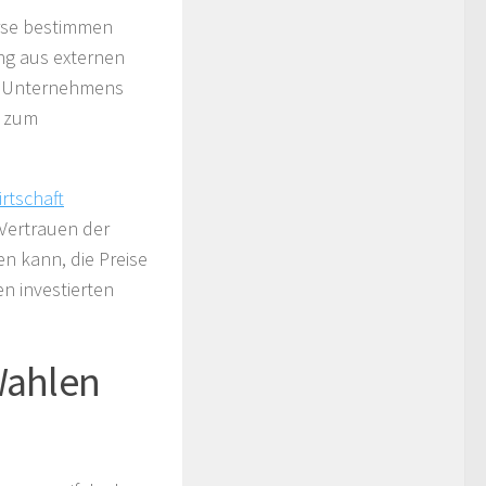
urse bestimmen
ng aus externen
es Unternehmens
t zum
rtschaft
Vertrauen der
en kann, die Preise
n investierten
Wahlen