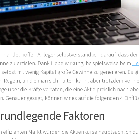
enhandel hoffen Anleger selbstverständlich darauf, dass der
nne zu erzielen. Dank Hebelwirkung, beispielsweise beim
He
 selbst mit wenig Kapital große Gewinne zu generieren. Es gi
 Regeln, an die man sich halten kann, aber trotzdem könne
nge über die Kräfte verraten, die eine Aktie preislich nach o
. Genauer gesagt, können wir es auf die folgenden 4 Einfl
Grundlegende Faktoren
m effizienten Markt würden die Aktienkurse hauptsächlich du