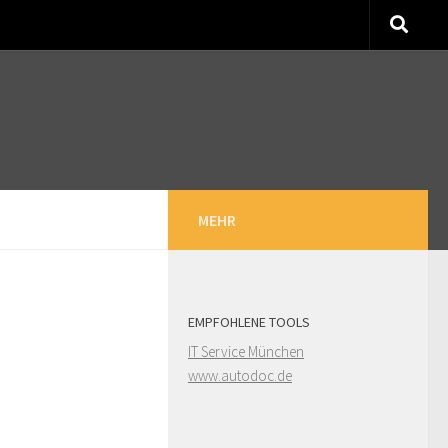
MEHR
EMPFOHLENE TOOLS
IT Service München
www.autodoc.de