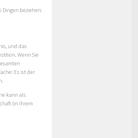
i Dingen beziehen:
nis, und das
estition. Wenn Sie
 gesamten
ache: Es ist der
n.
ne kann als
haft (in Ihrem