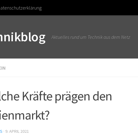
atenschutzerklärung
chnikblog
Aktuelles rund um Technik aus dem Netz
EIN
che Kräfte prägen den
ienmarkt?
US
·
9. APRIL 2021