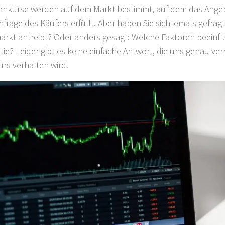
ienkurse werden auf dem Markt bestimmt, auf dem das Ange
hfrage des Käufers erfüllt. Aber haben Sie sich jemals gefrag
arkt antreibt? Oder anders gesagt: Welche Faktoren beeinf
tie? Leider gibt es keine einfache Antwort, die uns genau verr
urs verhalten wird.