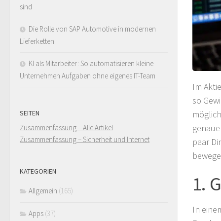
sind
Die Rolle von SAP Automotive in modernen
Lieferketten
KI als Mitarbeiter: So automatisieren kleine
Unternehmen Aufgaben ohne eigenes IT-Team
Im Akti
so Gewi
möglich
SEITEN
genauen
Zusammenfassung – Alle Artikel
Zusammenfassung – Sicherheit und Internet
paar Di
bewegen
KATEGORIEN
1. 
Allgemein
(165)
In eine
Apps
(37)