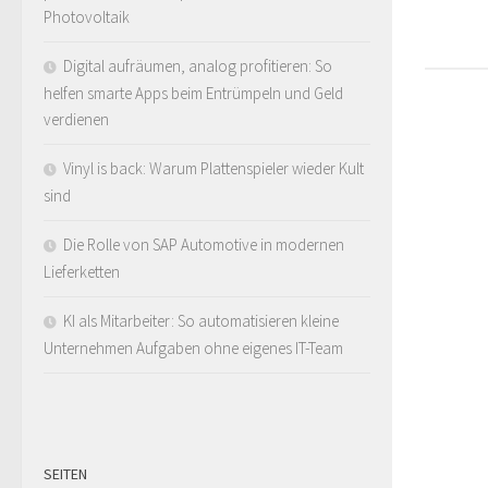
Photovoltaik
Digital aufräumen, analog profitieren: So
helfen smarte Apps beim Entrümpeln und Geld
verdienen
Vinyl is back: Warum Plattenspieler wieder Kult
sind
Die Rolle von SAP Automotive in modernen
Lieferketten
KI als Mitarbeiter: So automatisieren kleine
Unternehmen Aufgaben ohne eigenes IT-Team
SEITEN