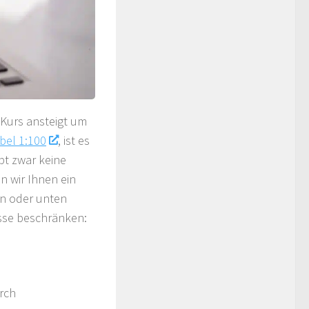
 Kurs ansteigt um
bel 1:100
, ist es
bt zwar keine
n wir Ihnen ein
ben oder unten
üsse beschränken:
rch