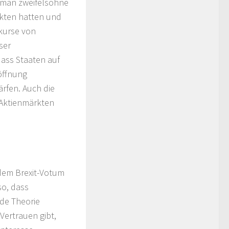
n man zweifelsohne
rkten hatten und
kurse von
ser
ass Staaten auf
öffnung
rfen. Auch die
 Aktienmärkten
 dem Brexit-Votum
so, dass
nde Theorie
Vertrauen gibt,