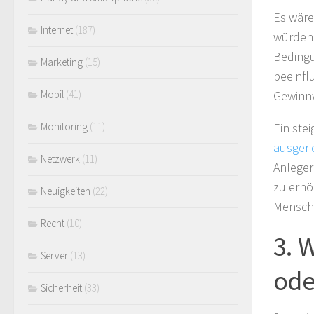
Es wäre
Internet
(187)
würden.
Bedingu
Marketing
(15)
beeinfl
Gewinn
Mobil
(41)
Ein ste
Monitoring
(11)
ausgeri
Netzwerk
(11)
Anleger
zu erhö
Neuigkeiten
(22)
Mensch
Recht
(10)
3. 
Server
(13)
ode
Sicherheit
(33)