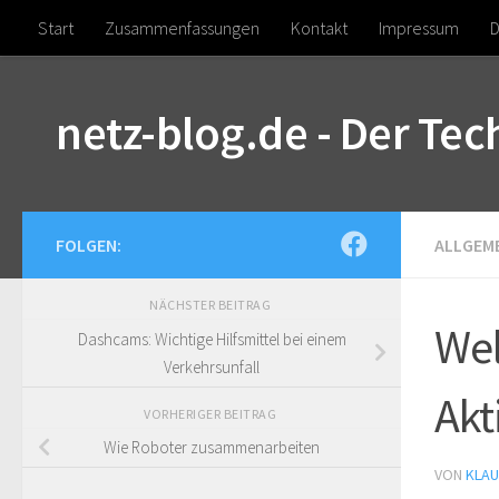
Start
Zusammenfassungen
Kontakt
Impressum
D
Zum Inhalt springen
netz-blog.de - Der Te
FOLGEN:
ALLGEM
NÄCHSTER BEITRAG
Wel
Dashcams: Wichtige Hilfsmittel bei einem
Verkehrsunfall
Akt
VORHERIGER BEITRAG
Wie Roboter zusammenarbeiten
VON
KLA