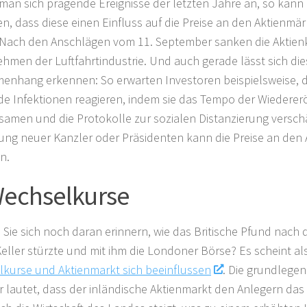
man sich prägende Ereignisse der letzten Jahre an, so kan
n, dass diese einen Einfluss auf die Preise an den Aktienmä
Nach den Anschlägen vom 11. September sanken die Aktien
hmen der Luftfahrtindustrie. Und auch gerade lässt sich die
nhang erkennen: So erwarten Investoren beispielsweise, d
de Infektionen reagieren, indem sie das Tempo der Wiederer
samen und die Protokolle zur sozialen Distanzierung verschä
ng neuer Kanzler oder Präsidenten kann die Preise an den
n.
Wechselkurse
Sie sich noch daran erinnern, wie das Britische Pfund nach
Keller stürzte und mit ihm die Londoner Börse? Es scheint al
kurse und Aktienmarkt sich beeinflussen
. Die grundlege
r lautet, dass der inländische Aktienmarkt den Anlegern das 