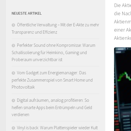
Die Akt
die Nac
NEUESTE ARTIKEL
Aktienm
Öffentliche Verwaltung – Mit der E-Akte zu mehr
einer Ak
Transparenz und Effizienz
Aktienk
Perfekter Sound ohne Kompromisse: Warum
Schallisolierung für Heimkino, Gaming und
Proberaum unverzichtbar ist
Vom Gadget zum Energiemanager: Das
perfekte Zusammenspiel von Smart Home und
Photovoltaik
Digital aufräumen, analog profitieren: So
helfen smarte Apps beim Entrümpeln und Geld
verdienen
Vinyl is back: Warum Plattenspieler wieder Kult