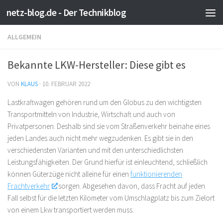
netz-blog.de - Der Technikblog
Zum Inhalt springen
ALLGEMEIN
Bekannte LKW-Hersteller: Diese gibt es
VON
KLAUS
·
10. FEBRUAR 2022
Lastkraftwagen gehören rund um den Globus zu den wichtigsten
Transportmitteln von Industrie, Wirtschaft und auch von
Privatpersonen. Deshalb sind sie vom Straßenverkehr beinahe eines
jeden Landes auch nicht mehr wegzudenken. Es gibt sie in den
verschiedensten Varianten und mit den unterschiedlichsten
Leistungsfähigkeiten. Der Grund hierfür ist einleuchtend, schließlich
können Güterzüge nicht alleine für einen
funktionierenden
Frachtverkehr
sorgen. Abgesehen davon, dass Fracht auf jeden
Fall selbst für die letzten Kilometer vom Umschlagplatz bis zum Zielort
von einem Lkw transportiert werden muss.