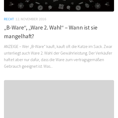
RECHT
12. NOVEMBER 2016
„B-Ware“, „Ware 2. Wahl“ – Wann ist sie
mangelhaft?
ANZEIGE – Wer „B-Ware“ kauft, kauft oft die Katze im Sack. Zwar
unterliegt auch Ware 2. Wahl der Gewährleistung. Der Verkäufer
haftet aber nur dafür, dass die Ware zum vertragsgemäßen
Gebrauch geeignet ist. Was...