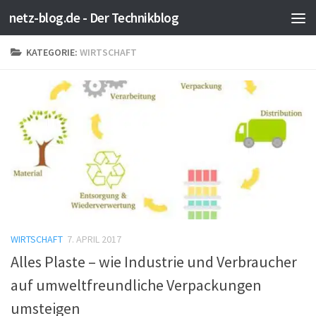
netz-blog.de - Der Technikblog
Zum Inhalt springen
KATEGORIE:
WIRTSCHAFT
WIRTSCHAFT
7. APRIL 2017
Alles Plaste – wie Industrie und Verbraucher
auf umweltfreundliche Verpackungen
umsteigen