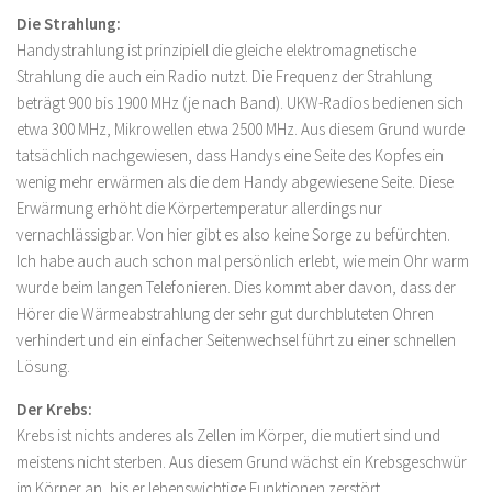
Die Strahlung:
Handystrahlung ist prinzipiell die gleiche elektromagnetische
Strahlung die auch ein Radio nutzt. Die Frequenz der Strahlung
beträgt 900 bis 1900 MHz (je nach Band). UKW-Radios bedienen sich
etwa 300 MHz, Mikrowellen etwa 2500 MHz. Aus diesem Grund wurde
tatsächlich nachgewiesen, dass Handys eine Seite des Kopfes ein
wenig mehr erwärmen als die dem Handy abgewiesene Seite. Diese
Erwärmung erhöht die Körpertemperatur allerdings nur
vernachlässigbar. Von hier gibt es also keine Sorge zu befürchten.
Ich habe auch auch schon mal persönlich erlebt, wie mein Ohr warm
wurde beim langen Telefonieren. Dies kommt aber davon, dass der
Hörer die Wärmeabstrahlung der sehr gut durchbluteten Ohren
verhindert und ein einfacher Seitenwechsel führt zu einer schnellen
Lösung.
Der Krebs:
Krebs ist nichts anderes als Zellen im Körper, die mutiert sind und
meistens nicht sterben. Aus diesem Grund wächst ein Krebsgeschwür
im Körper an, bis er lebenswichtige Funktionen zerstört.