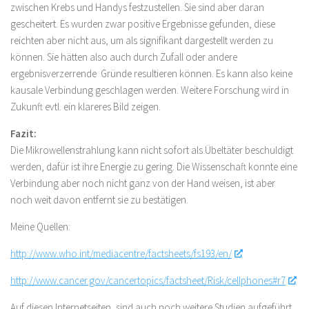
zwischen Krebs und Handys festzustellen. Sie sind aber daran
gescheitert. Es wurden zwar positive Ergebnisse gefunden, diese
reichten aber nicht aus, um als signifikant dargestellt werden zu
können. Sie hätten also auch durch Zufall oder andere
ergebnisverzerrende Gründe resultieren können. Es kann also keine
kausale Verbindung geschlagen werden. Weitere Forschung wird in
Zukunft evtl. ein klareres Bild zeigen.
Fazit:
Die Mikrowellenstrahlung kann nicht sofort als Übeltäter beschuldigt
werden, dafür ist ihre Energie zu gering. Die Wissenschaft konnte eine
Verbindung aber noch nicht ganz von der Hand weisen, ist aber
noch weit davon entfernt sie zu bestätigen.
Meine Quellen:
http://www.who.int/mediacentre/factsheets/fs193/en/
http://www.cancer.gov/cancertopics/factsheet/Risk/cellphones#r7
Auf diesen Internetseiten, sind auch noch weitere Studien aufgeführt,