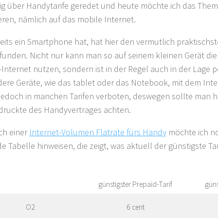
ig über Handytarife geredet und heute möchte ich das The
eren, nämlich auf das mobile Internet.
eits ein Smartphone hat, hat hier den vermutlich praktischs
funden. Nicht nur kann man so auf seinem kleinen Gerät di
-Internet nutzen, sondern ist in der Regel auch in der Lage 
ere Geräte, wie das tablet oder das Notebook, mit dem Inte
t jedoch in manchen Tarifen verboten, deswegen sollte man h
druckte des Handyvertrages achten.
ch einer
Internet-Volumen Flatrate fürs Handy
möchte ich no
e Tabelle hinweisen, die zeigt, was aktuell der günstigste Ta
günstigster Prepaid-Tarif
günst
O2
6 cent