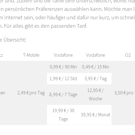
er sind. Zudem sind die Tarife sehr unterschiedlich, womit m
n persönlichen Präferenzen auswählen kann. Möchte man l
im Internet sein, oder häufiger und dafür nur kurz,
um schnell
. Für alles gibt es den passenden Tarif.
e Übersicht:
tz
T-Mobile
Vodafone
Vodafone
O2
0,99 € / 90 Min
0,49 € / 15 Min
1,99 € / 12 Std
3,95 € / Tag
12,95 € /
ten
2,49 € pro Tag
3,50 € pro
8,99 € / 7 Tage
Woche
19,99 € / 30
39,95 € / Monat
Tage