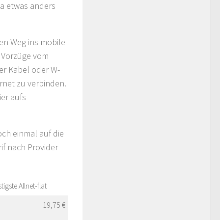
ma etwas anders
ten Weg ins mobile
e Vorzüge vom
per Kabel oder W-
rnet zu verbinden.
ier aufs
ch einmal auf die
rif nach Provider
igste Allnet-flat
19,75 €