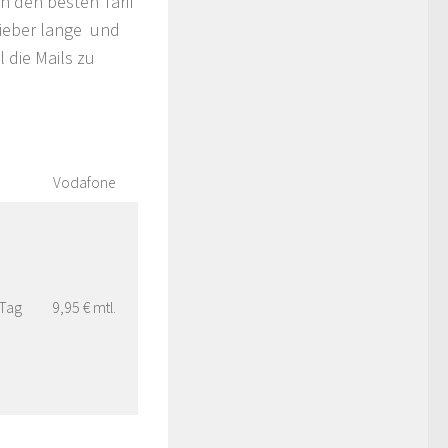
an den besten Tarif
ieber lange und
 die Mails zu
Vodafone
 Tag
9,95 € mtl.