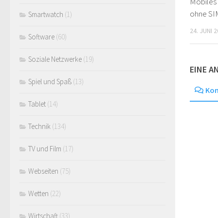
Mobiles 
ohne SI
Smartwatch
(1)
24. JUNI 
Software
(60)
Soziale Netzwerke
(19)
EINE 
Spiel und Spaß
(13)
Ko
Tablet
(14)
Technik
(134)
TV und Film
(17)
Webseiten
(75)
Wetten
(22)
Wirtschaft
(33)