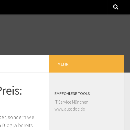
MEHR
reis:
EMPFOHLENE TOOLS
IT Service München
www.autodoc.de
ber, sondern wie
Blog ja bereits