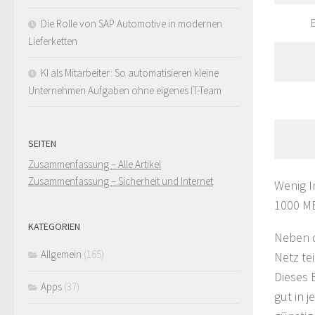
E
Die Rolle von SAP Automotive in modernen
Lieferketten
KI als Mitarbeiter: So automatisieren kleine
Unternehmen Aufgaben ohne eigenes IT-Team
SEITEN
Zusammenfassung – Alle Artikel
Zusammenfassung – Sicherheit und Internet
Wenig I
1000 MB
KATEGORIEN
Neben d
Allgemein
(165)
Netz te
Dieses 
Apps
(37)
gut in 