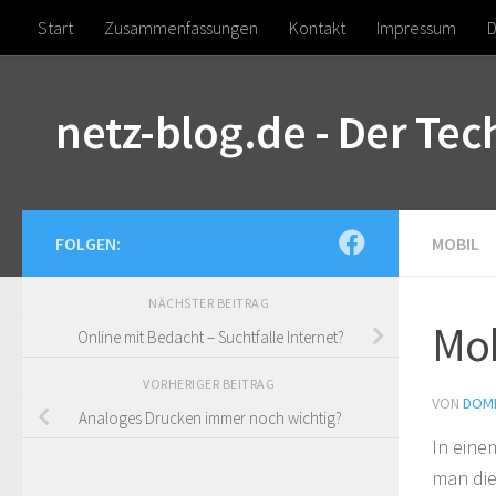
Start
Zusammenfassungen
Kontakt
Impressum
D
Zum Inhalt springen
netz-blog.de - Der Te
FOLGEN:
MOBIL
NÄCHSTER BEITRAG
Mob
Online mit Bedacht – Suchtfalle Internet?
VORHERIGER BEITRAG
VON
DOMI
Analoges Drucken immer noch wichtig?
In eine
man die