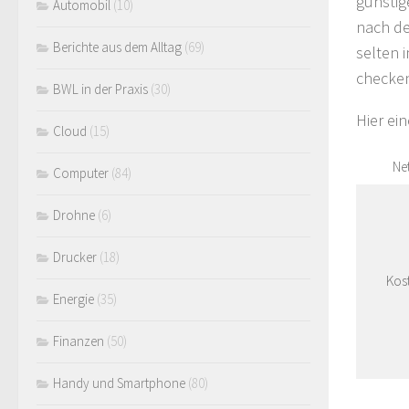
günstig
Automobil
(10)
nach de
Berichte aus dem Alltag
(69)
selten 
checken
BWL in der Praxis
(30)
Hier ein
Cloud
(15)
Ne
Computer
(84)
Drohne
(6)
Drucker
(18)
Kos
Energie
(35)
Finanzen
(50)
Handy und Smartphone
(80)