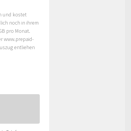
n und kostet
lich noch in ihrem
 GB pro Monat.
er www.prepaid-
Auszug entliehen