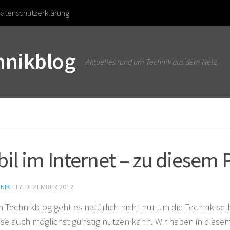
atenschutzerklärung
chnikblog
Aktuelles rund um Technik aus dem Netz
il im Internet – zu diesem P
NIK
·
17. DEZEMBER 2012
m Technikblog geht es natürlich nicht nur um die Technik sel
se auch möglichst günstig nutzen kann. Wir haben in diesem 