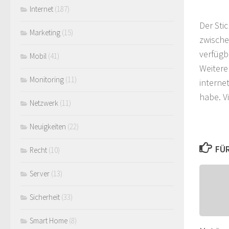
Internet
(187)
Der Sti
Marketing
(15)
zwische
verfügb
Mobil
(41)
Weitere
Monitoring
(11)
interne
habe. V
Netzwerk
(11)
Neuigkeiten
(22)
FÜR
Recht
(10)
Server
(13)
Sicherheit
(33)
Smart Home
(8)