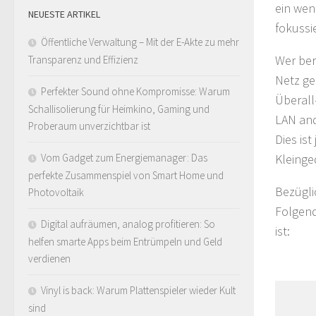
ein wen
NEUESTE ARTIKEL
fokussi
Öffentliche Verwaltung – Mit der E-Akte zu mehr
Wer ber
Transparenz und Effizienz
Netz ge
Perfekter Sound ohne Kompromisse: Warum
Überall
Schallisolierung für Heimkino, Gaming und
LAN and
Proberaum unverzichtbar ist
Dies is
Vom Gadget zum Energiemanager: Das
Kleinge
perfekte Zusammenspiel von Smart Home und
Bezügli
Photovoltaik
Folgend
Digital aufräumen, analog profitieren: So
ist:
helfen smarte Apps beim Entrümpeln und Geld
verdienen
Vinyl is back: Warum Plattenspieler wieder Kult
sind