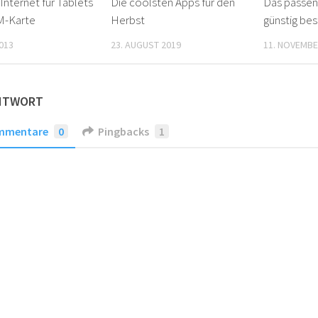
Internet für Tablets
Die coolsten Apps für den
Das passen
M-Karte
Herbst
günstig bes
2013
23. AUGUST 2019
11. NOVEMBE
ANTWORT
mmentare
0
Pingbacks
1