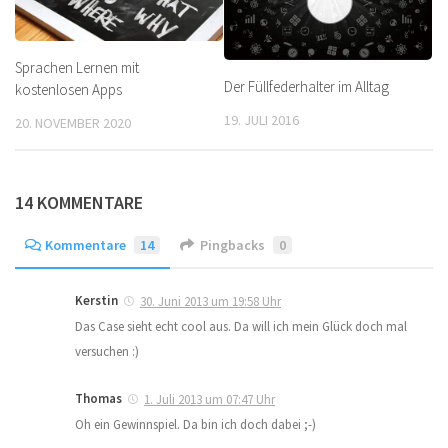
Sprachen Lernen mit
Der Füllfederhalter im Alltag
kostenlosen Apps
19. JULI 2016
20. NOVEMBER 2020
14 KOMMENTARE
Kommentare
14
Pingbacks
0
Kerstin
30. Juni 2013 um 19:58 Uhr
Das Case sieht echt cool aus. Da will ich mein Glück doch mal
versuchen :)
Thomas
1. Juli 2013 um 07:47 Uhr
Oh ein Gewinnspiel. Da bin ich doch dabei ;-)