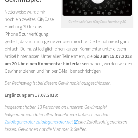
Netterweise wurde mir
noch ein zweites iCityCase
Gewinnspiel des iCityCase Hamburg 3D
Hamburg 3D für das
iPhone 5 zur Verfügung
gestellt, dass ich nun gerne verlosen möchte. Die Teilnahme ist ganz
einfach. Du musst lediglich einen kurzen Kommentar unter diesem
Artikel hinterlassen. Unter allen Teilnehmern, die
bis zum 15.07.2013
um 20 Uhr einen Kommentar hinterlassen
haben, werden wir den
Gewinner ziehen und ihn per E-Mail benachrichtigen.
Der Rechtsweg ist bei diesem Gewinnspiel ausgeschlossen.
Ergänzung am 17.07.2013:
Insgesamt haben 13 Personen an unserem Gewinnspiel
teilgenommen. Unter allen Teilnehmern habe ich mit dem
Zufallsgenerator zufallsgenerator.net
eine Zufallszahl generieren
lassen. Gewonnen hat die Nummer 3: Steffen.