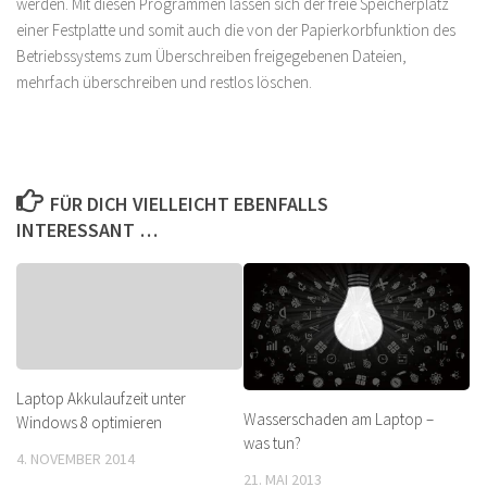
werden. Mit diesen Programmen lassen sich der freie Speicherplatz
einer Festplatte und somit auch die von der Papierkorbfunktion des
Betriebssystems zum Überschreiben freigegebenen Dateien,
mehrfach überschreiben und restlos löschen.
FÜR DICH VIELLEICHT EBENFALLS
INTERESSANT …
Laptop Akkulaufzeit unter
Wasserschaden am Laptop –
Windows 8 optimieren
was tun?
4. NOVEMBER 2014
21. MAI 2013