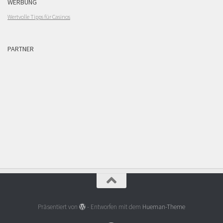
WERBUNG
Wertvolle Tipps für Casinos
PARTNER
Präsentiert von
- Entworfen mit dem
Hueman-Theme