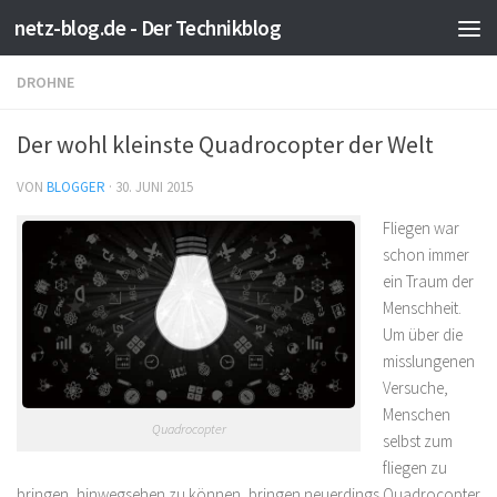
netz-blog.de - Der Technikblog
Zum Inhalt springen
DROHNE
Der wohl kleinste Quadrocopter der Welt
VON
BLOGGER
·
30. JUNI 2015
Fliegen war
schon immer
ein Traum der
Menschheit.
Um über die
misslungenen
Versuche,
Menschen
Quadrocopter
selbst zum
fliegen zu
bringen, hinwegsehen zu können, bringen neuerdings Quadrocopter