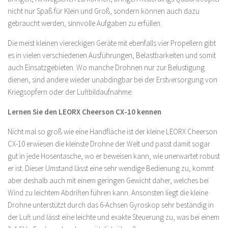
nicht nur Spaß für Klein und Groß, sondern können auch dazu
gebraucht werden, sinnvolle Aufgaben zu erfüllen.
Die meist kleinen viereckigen Geräte mit ebenfalls vier Propellern gibt
es in vielen verschiedenen Ausführungen, Belastbarkeiten und somit
auch Einsatzgebieten. Wo manche Drohnen nur zur Belustigung
dienen, sind andere wieder unabdingbar bei der Erstversorgung von
Kriegsopfern oder der Luftbildaufnahme.
Lernen Sie den LEORX Cheerson CX-10 kennen
Nicht mal so groß wie eine Handfläche ist der kleine LEORX Cheerson
CX-10 erwiesen die kleinste Drohne der Welt und passt damit sogar
gut in jede Hosentasche, wo er beweisen kann, wie unerwartet robust
er ist. Dieser Umstand lässt eine sehr wendige Bedienung zu, kommt
aber deshalb auch mit einem geringen Gewicht daher, welches bei
Wind zu leichtem Abdriften führen kann. Ansonsten liegt die kleine
Drohne unterstützt durch das 6-Achsen Gyroskop sehr beständig in
der Luft und lässt eine leichte und exakte Steuerung zu, was bei einem