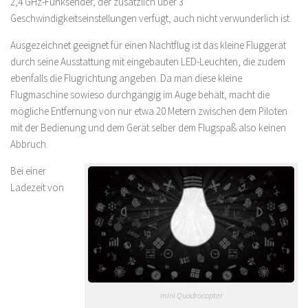
2,4 GHz-Funksender, der zusätzlich über 3
Geschwindigkeitseinstellungen verfügt, auch nicht verwunderlich ist.
Ausgezeichnet geeignet für einen Nachtflug ist das kleine Fluggerät
durch seine Ausstattung mit eingebauten LED-Leuchten, die zudem
ebenfalls die Flugrichtung angeben. Da man diese kleine
Flugmaschine sowieso durchgängig im Auge behält, macht die
mögliche Entfernung von nur etwa 20 Metern zwischen dem Piloten
mit der Bedienung und dem Gerät selber dem Flugspaß also keinen
Abbruch.
Bei einer
Ladezeit von
mini Quadrocopter