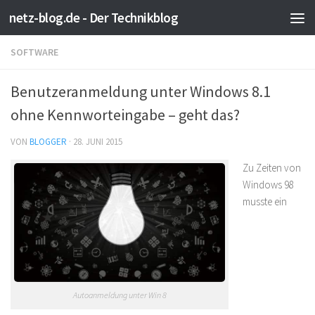
netz-blog.de - Der Technikblog
Zum Inhalt springen
SOFTWARE
Benutzeranmeldung unter Windows 8.1
ohne Kennworteingabe – geht das?
VON
BLOGGER
·
28. JUNI 2015
Zu Zeiten von
Windows 98
musste ein
Autoanmeldung unter Win 8