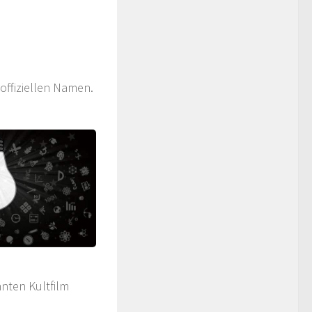
offiziellen Namen.
nten Kultfilm