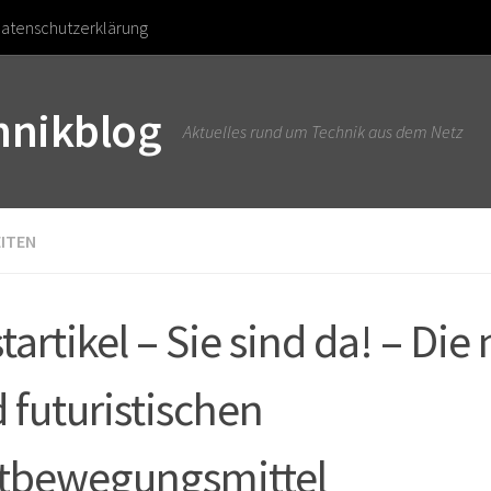
atenschutzerklärung
chnikblog
Aktuelles rund um Technik aus dem Netz
ITEN
tartikel – Sie sind da! – Die
 futuristischen
tbewegungsmittel