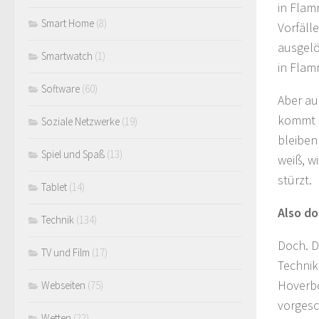
in Flam
Smart Home
(8)
Vorfäll
ausgelö
Smartwatch
(1)
in Flam
Software
(60)
Aber au
kommt d
Soziale Netzwerke
(19)
bleiben
Spiel und Spaß
(13)
weiß, w
stürzt.
Tablet
(14)
Also d
Technik
(134)
Doch. D
TV und Film
(17)
Technik
Hoverbo
Webseiten
(75)
vorgesc
Wetten
(22)