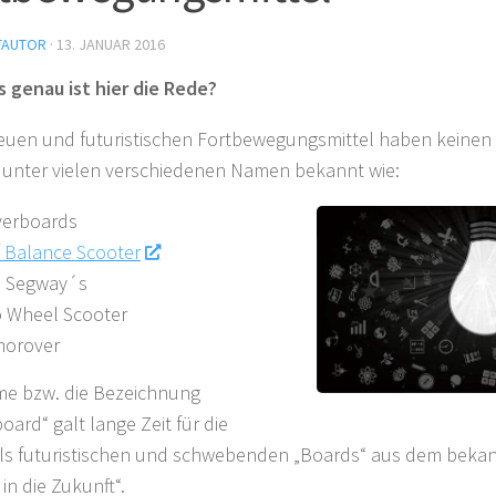
TAUTOR
·
13. JANUAR 2016
 genau ist hier die Rede?
euen und futuristischen Fortbewegungsmittel haben keinen 
d unter vielen verschiedenen Namen bekannt wie:
erboards
f Balance Scooter
i Segway´s
 Wheel Scooter
orover
e bzw. die Bezeichnung
oard“ galt lange Zeit für die
ls futuristischen und schwebenden „Boards“ aus dem bekan
in die Zukunft“.