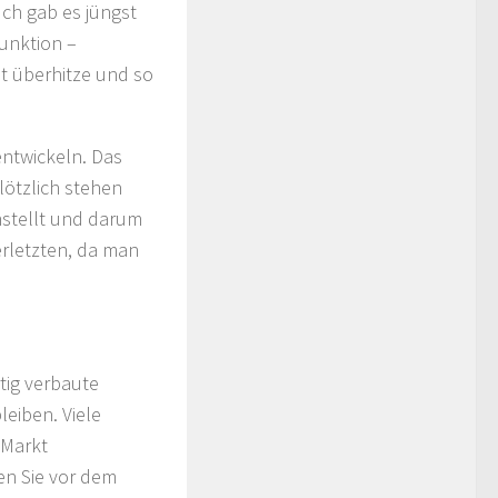
uch gab es jüngst
funktion –
t überhitze und so
entwickeln. Das
lötzlich stehen
nstellt und darum
erletzten, da man
tig verbaute
eiben. Viele
 Markt
ten Sie vor dem