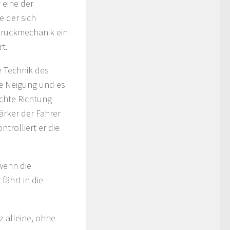
f eine der
e der sich
Druckmechanik ein
rt.
e Technik des
ge Neigung und es
schte Richtung
tärker der Fahrer
trolliert er die
 wenn die
ährt in die
 alleine, ohne