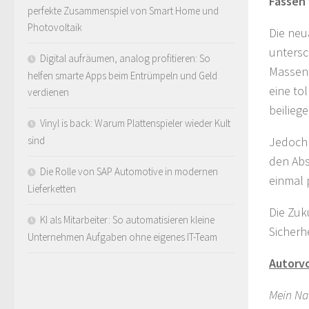
Fassen
perfekte Zusammenspiel von Smart Home und
Photovoltaik
Die neu
untersc
Digital aufräumen, analog profitieren: So
Massenf
helfen smarte Apps beim Entrümpeln und Geld
eine to
verdienen
beilieg
Vinyl is back: Warum Plattenspieler wieder Kult
Jedoch 
sind
den Abs
Die Rolle von SAP Automotive in modernen
einmal 
Lieferketten
Die Zuk
KI als Mitarbeiter: So automatisieren kleine
Sicherh
Unternehmen Aufgaben ohne eigenes IT-Team
Autorvo
Mein Nam