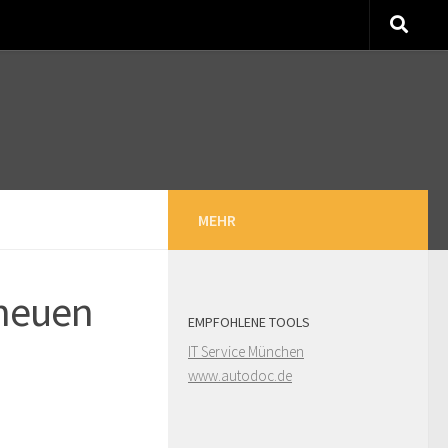
MEHR
 neuen
EMPFOHLENE TOOLS
IT Service München
www.autodoc.de