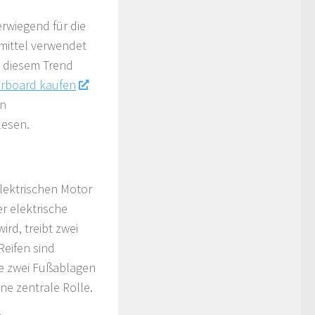
rwiegend für die
mittel verwendet
n diesem Trend
erboard kaufen
en
lesen.
elektrischen Motor
r elektrische
ird, treibt zwei
Reifen sind
e zwei Fußablagen
ne zentrale Rolle.