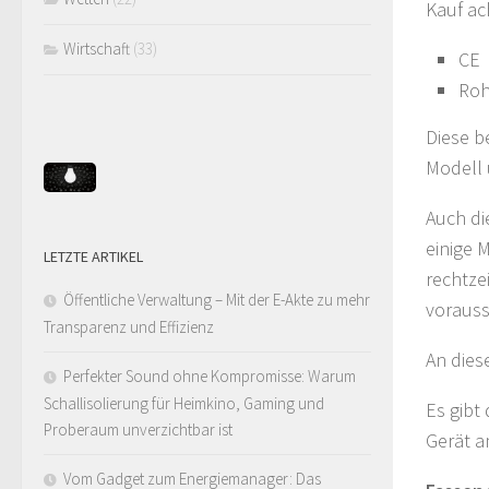
Kauf ac
Wirtschaft
(33)
CE
Ro
Diese b
Modell 
Auch di
einige 
LETZTE ARTIKEL
rechtze
Öffentliche Verwaltung – Mit der E-Akte zu mehr
vorauss
Transparenz und Effizienz
An dies
Perfekter Sound ohne Kompromisse: Warum
Schallisolierung für Heimkino, Gaming und
Es gibt
Proberaum unverzichtbar ist
Gerät a
Vom Gadget zum Energiemanager: Das