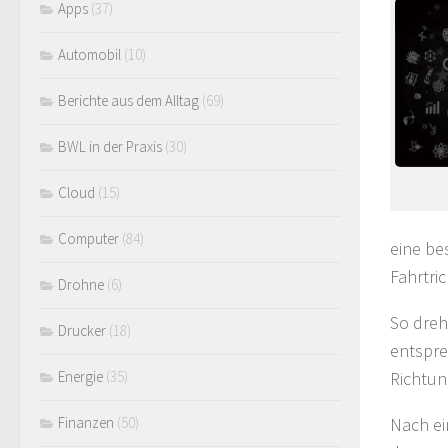
Apps
(37)
Automobil
(10)
Berichte aus dem Alltag
(69)
BWL in der Praxis
(30)
Cloud
(15)
Computer
(84)
eine be
Fahrtri
Drohne
(6)
So dreh
Drucker
(18)
entspre
Richtun
Energie
(35)
Nach ei
Finanzen
(50)