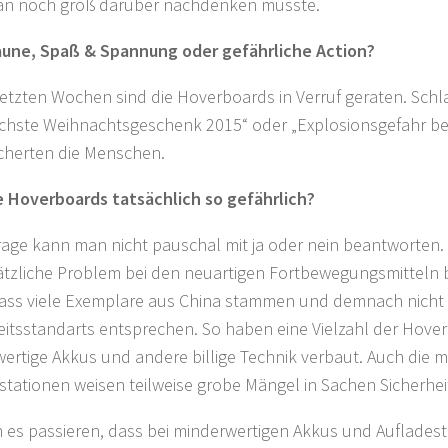
an noch groß darüber nachdenken müsste.
aune, Spaß & Spannung oder gefährliche Action?
letzten Wochen sind die Hoverboards in Verruf geraten. Schla
ichste Weihnachtsgeschenk 2015“ oder „Explosionsgefahr b
cherten die Menschen.
e Hoverboards tatsächlich so gefährlich?
rage kann man nicht pauschal mit ja oder nein beantworten.
tzliche Problem bei den neuartigen Fortbewegungsmitteln 
dass viele Exemplare aus China stammen und demnach nich
eitsstandarts entsprechen. So haben eine Vielzahl der Hove
ertige Akkus und andere billige Technik verbaut. Auch die me
stationen weisen teilweise grobe Mängel in Sachen Sicherheit
 es passieren, dass bei minderwertigen Akkus und Aufladest