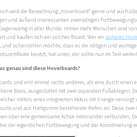
och wird die Bezeichnung „Hoverboard“ gerne und auch übe
gen und äußerst interessanten zweirädrigen Fortbewegungs
 Gegenwärtig in aller Munde. Immer mehr Menschen sind vo
ert und kaufen sich ein solches Board. Wer ein
sicheres Hov
 und sicherstellen möchte, dass es die nötigen und wichtig
itszertifikate besitzt, hat unter, der sollte nun im Text weiter
as genau sind diese Hoverboards?
ards sind erst einmal nichts anderes, als eine durch einen 
ebene Basis, ausgestattet mit zwei separaten Fußablegen. De
elcher mittels eines integrierten Akkus mit Energie versorgt w
buste und aus Hartgummi bestehende Reifen an. Diese zwei 
n über eine gemeinsame Achse miteinander verbunden. Di
 bei der eigentlichen Fortbewegung und der Koordinierung ei