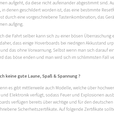
men aufgeht, da diese nicht aufeinander abgestimmt sind. A
e, in denen geschildert worden ist, das eine bestimmte Reset
st durch eine vorgeschriebene Tastenkombination, das Gerä
men aufging.
ch die Fahrt selber kann sich zu einer bösen Überraschung 
aher, dass einige Hoverboards bei niedrigen Akkustand urp
 und das ohne Vorwarnung. Selbst wenn man sich darauf ei
ird das böse enden und man wird sich im schlimmsten Fall v
och keine gute Laune, Spaß & Spannung ?
enn es gibt mittlerweile auch Modelle, welche über hochwer
 und Elektronik verfügt, sodass Feuer und Explosionen ausbl
ards verfügen bereits über wichtige und für den deutschen
hriebene Sicherheitszertifikate. Auf folgende Zertifikate soll