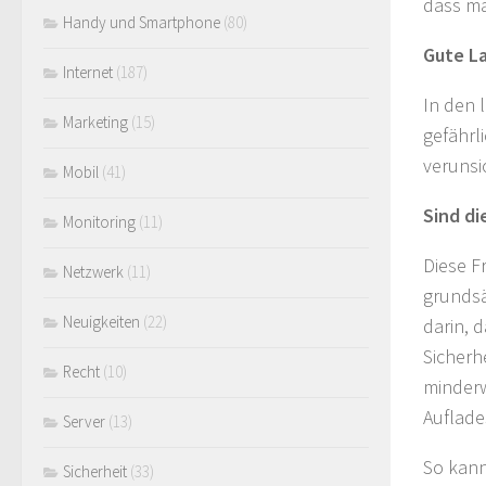
dass m
Handy und Smartphone
(80)
Gute L
Internet
(187)
In den 
Marketing
(15)
gefährl
verunsi
Mobil
(41)
Sind di
Monitoring
(11)
Diese F
Netzwerk
(11)
grundsä
Neuigkeiten
(22)
darin, 
Sicherh
Recht
(10)
minderw
Auflade
Server
(13)
So kann
Sicherheit
(33)