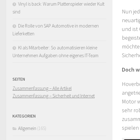
Vinyl is back: Warum Plattenspieler wieder Kult
Nun jed
sind
neuarti
Die Rolle von SAP Automotive in modernen
und ist
Lieferketten
begeist
möchte,
KI als Mitarbeiter: So automatisieren kleine
Sicherhe
Unternehmen Aufgaben ohne eigenes IT-Team
Doch w
SEITEN
Hoverbo
Zusammenfassung – Alle Artikel
angetri
Zusammenfassung – Sicherheit und Internet
Motor w
sehr ro
KATEGORIEN
zusamme
spielen
Allgemein
(165)