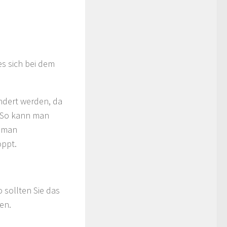
es sich bei dem
ndert werden, da
. So kann man
t man
oppt.
 sollten Sie das
en.