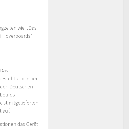
gzeilen wie: „Das
ei Hoverboards“
 Das
besteht zum einen
t den Deutschen
rboards
ist mitgelieferten
 auf.
ationen das Gerät