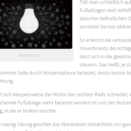
Tritt man schließlich au
Fußablagen wird mithilf
darunter befindlichen 
sensibler Sensor aktivie
So erkennt die verbaut
Hoverboards die richti
Hoverboard
lässt sich in die gewün
steuern. Das heißt, je s
stimmte Seite durch Körperbalance belastet, desto besser kon
chtung.
t sich beispielswiese der Motor des rechten Rads schneller,
chende Fußablage mehr belastet worden ist und der Nutzer f
g, in die er lenken möchte.
n wenig Übung geschiet das Manövieren tatsächlich von ganz