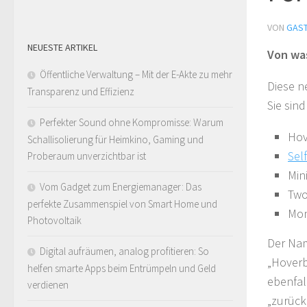
VON
GAS
NEUESTE ARTIKEL
Von was
Öffentliche Verwaltung – Mit der E-Akte zu mehr
Diese n
Transparenz und Effizienz
Sie sin
Perfekter Sound ohne Kompromisse: Warum
Hov
Schallisolierung für Heimkino, Gaming und
Sel
Proberaum unverzichtbar ist
Min
Vom Gadget zum Energiemanager: Das
Two
perfekte Zusammenspiel von Smart Home und
Mon
Photovoltaik
Der Nam
Digital aufräumen, analog profitieren: So
„Hoverb
helfen smarte Apps beim Entrümpeln und Geld
ebenfal
verdienen
„zurück 