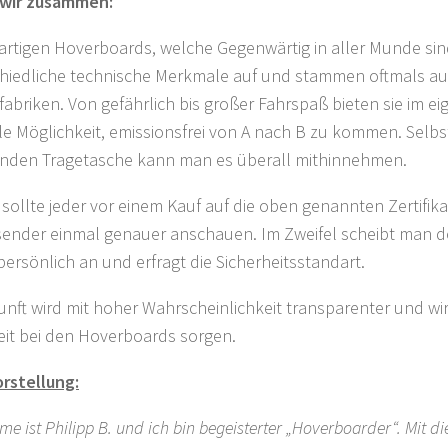
 wir zusammen:
artigen Hoverboards, welche Gegenwärtig in aller Munde sin
hiedliche technische Merkmale auf und stammen oftmals au
abriken. Von gefährlich bis großer Fahrspaß bieten sie im ei
lle Möglichkeit, emissionsfrei von A nach B zu kommen. Selbst
enden Tragetasche kann man es überall mithinnehmen.
sollte jeder vor einem Kauf auf die oben genannten Zertifik
ender einmal genauer anschauen. Im Zweifel scheibt man d
persönlich an und erfragt die Sicherheitsstandart.
unft wird mit hoher Wahrscheinlichkeit transparenter und w
eit bei den Hoverboards sorgen.
rstellung:
e ist Philipp B. und ich bin begeisterter „Hoverboarder“. Mit d