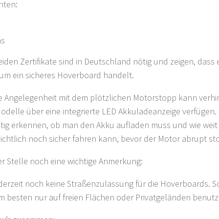
hten:
hs
eiden Zertifikate sind in Deutschland nötig und zeigen, dass 
um ein sicheres Hoverboard handelt.
e Angelegenheit mit dem plötzlichen Motorstopp kann verhi
Modelle über eine integrierte LED Akkuladeanzeige verfügen
itig erkennen, ob man den Akku aufladen muss und wie wei
ichtlich noch sicher fahren kann, bevor der Motor abrupt st
er Stelle noch eine wichtige Anmerkung:
 derzeit noch keine Straßenzulassung für die Hoverboards. So
m besten nur auf freien Flächen oder Privatgeländen benutz