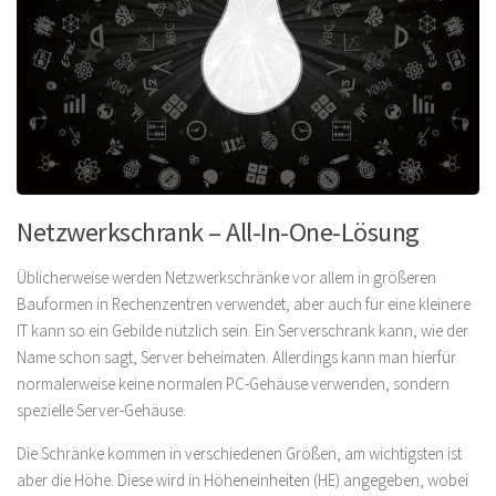
Netzwerkschrank – All-In-One-Lösung
Üblicherweise werden Netzwerkschränke vor allem in größeren
Bauformen in Rechenzentren verwendet, aber auch für eine kleinere
IT kann so ein Gebilde nützlich sein. Ein Serverschrank kann, wie der
Name schon sagt, Server beheimaten. Allerdings kann man hierfür
normalerweise keine normalen PC-Gehäuse verwenden, sondern
spezielle Server-Gehäuse.
Die Schränke kommen in verschiedenen Größen, am wichtigsten ist
aber die Höhe. Diese wird in Höheneinheiten (HE) angegeben, wobei