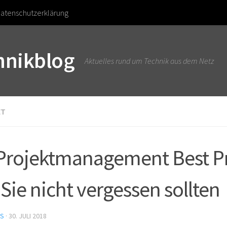
atenschutzerklärung
chnikblog
Aktuelles rund um Technik aus dem Netz
ET
Projektmanagement Best Pr
 Sie nicht vergessen sollten
US
·
30. JULI 2018