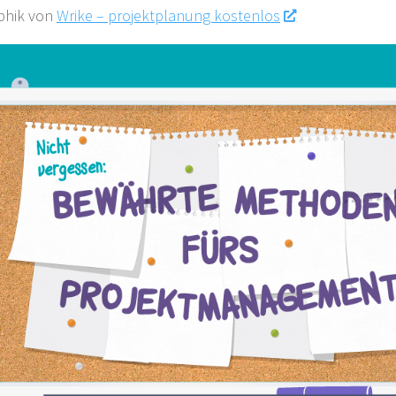
phik von
Wrike – projektplanung kostenlos