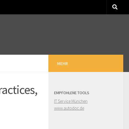
MEHR
actices,
EMPFOHLENE TOOLS
IT Service München
www.autodoc.de