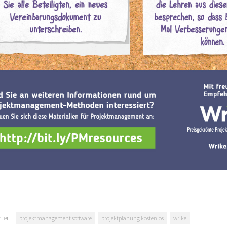
ter:
projektmanagement software
projektplanung kostenlos
wrike