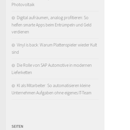
Photovoltaik
Digital aufräumen, analog profitieren: So
helfen smarte Apps beim Entrümpeln und Geld
verdienen
Vinyl is back: Warum Plattenspieler wieder Kult
sind
Die Rolle von SAP Automotive in modernen
Lieferketten
KI als Mitarbeiter: So automatisieren kleine
Unternehmen Aufgaben ohne eigenes IT-Team
SEITEN