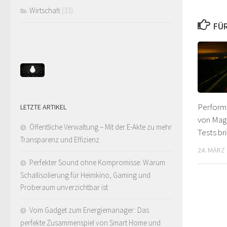
Wirtschaft
(33)
FÜR
Perform
LETZTE ARTIKEL
von Mag
Öffentliche Verwaltung – Mit der E-Akte zu mehr
Tests br
Transparenz und Effizienz
24. MÄRZ
Perfekter Sound ohne Kompromisse: Warum
Schallisolierung für Heimkino, Gaming und
Proberaum unverzichtbar ist
Vom Gadget zum Energiemanager: Das
perfekte Zusammenspiel von Smart Home und