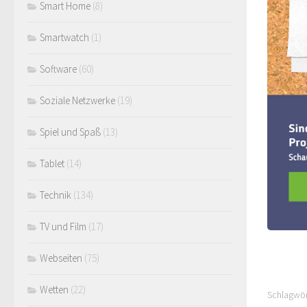
Smart Home
(8)
Smartwatch
(1)
Software
(60)
Soziale Netzwerke
(19)
Spiel und Spaß
(13)
Tablet
(14)
Technik
(134)
TV und Film
(17)
Webseiten
(75)
Wetten
(22)
Schlagwör