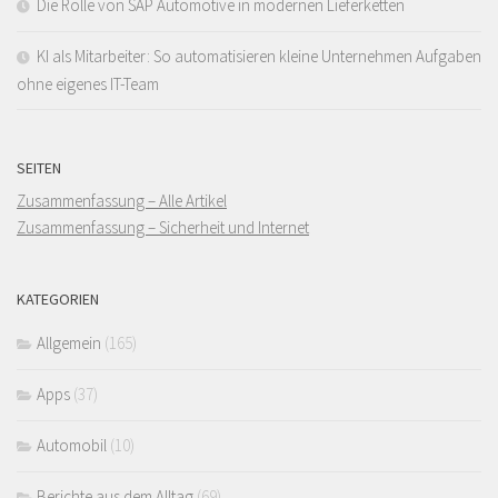
Die Rolle von SAP Automotive in modernen Lieferketten
KI als Mitarbeiter: So automatisieren kleine Unternehmen Aufgaben
ohne eigenes IT-Team
SEITEN
Zusammenfassung – Alle Artikel
Zusammenfassung – Sicherheit und Internet
KATEGORIEN
Allgemein
(165)
Apps
(37)
Automobil
(10)
Berichte aus dem Alltag
(69)