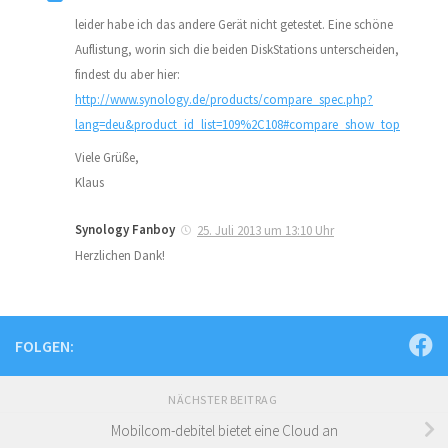
leider habe ich das andere Gerät nicht getestet. Eine schöne
Auflistung, worin sich die beiden DiskStations unterscheiden,
findest du aber hier:
http://www.synology.de/products/compare_spec.php?
lang=deu&product_id_list=109%2C108#compare_show_top
Viele Grüße,
Klaus
Synology Fanboy
25. Juli 2013 um 13:10 Uhr
Herzlichen Dank!
FOLGEN:
NÄCHSTER BEITRAG
Mobilcom-debitel bietet eine Cloud an