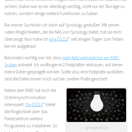
sichern. Dabei war es mir allerdings wichtig, nicht nur ein Storage zu
nutzen, sondern einige weitere Funktionen zu haben.
Bei meiner Suche bin ich dann auf Synology gestoßen. Mit seinen
vielen Möglichkeiten, die die NAS von Synology bietet, hat sie mich
überzeugt. Nun habe ich
eine DS213
* seit einigen Tagen zum Testen
bei mir aufgebaut.
Besonders wichtig war mir, dass
mein Netzwerkspeicher ein RAID-
System
anbietet. Ich wollte gerne 2 Festplatten einbauen, auf denen
meine Daten gespiegelt werden. Sollte also eine Festplatte ausfallen,
sind die Daten immer noch auf der zweiten Platte gesichert.
Neben dem RAID hat mich die
Ordnersynchronisation
interessiert.
Die DS213
* bietet
die Möglichkeit über das
Paketzentrum weitere
Programme zu installieren. So
Synology DS213