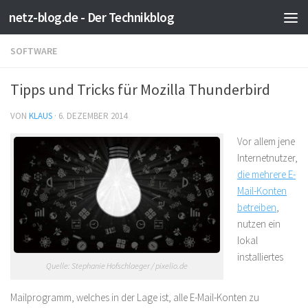
netz-blog.de - Der Technikblog
Zum Inhalt springen
SOFTWARE
Tipps und Tricks für Mozilla Thunderbird
VON
KLAUS
·
6. DEZEMBER 2014
Vor allem jene
Internetnutzer,
die mehrere E-
Mail-Konten
betreiben
,
nutzen ein
lokal
installiertes
Quelle: Stephanie Hofschlaeger / pixelio.de
Mailprogramm, welches in der Lage ist, alle E-Mail-Konten zu