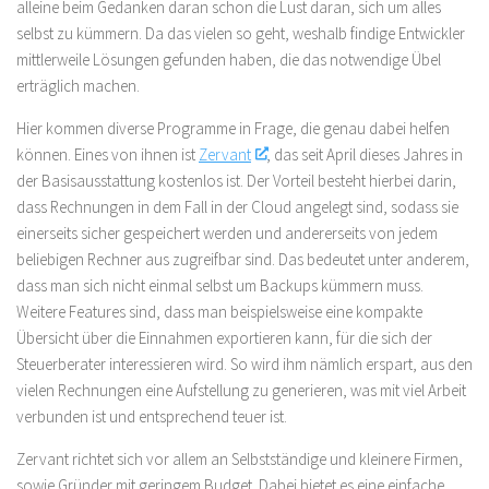
alleine beim Gedanken daran schon die Lust daran, sich um alles
selbst zu kümmern. Da das vielen so geht, weshalb findige Entwickler
mittlerweile Lösungen gefunden haben, die das notwendige Übel
erträglich machen.
Hier kommen diverse Programme in Frage, die genau dabei helfen
können. Eines von ihnen ist
Zervant
, das seit April dieses Jahres in
der Basisausstattung kostenlos ist. Der Vorteil besteht hierbei darin,
dass Rechnungen in dem Fall in der Cloud angelegt sind, sodass sie
einerseits sicher gespeichert werden und andererseits von jedem
beliebigen Rechner aus zugreifbar sind. Das bedeutet unter anderem,
dass man sich nicht einmal selbst um Backups kümmern muss.
Weitere Features sind, dass man beispielsweise eine kompakte
Übersicht über die Einnahmen exportieren kann, für die sich der
Steuerberater interessieren wird. So wird ihm nämlich erspart, aus den
vielen Rechnungen eine Aufstellung zu generieren, was mit viel Arbeit
verbunden ist und entsprechend teuer ist.
Zervant richtet sich vor allem an Selbstständige und kleinere Firmen,
sowie Gründer mit geringem Budget. Dabei bietet es eine einfache