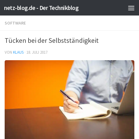
netz-blog.de - Der Technikblog
Zum Inhalt springen
SOFTWARE
Tücken bei der Selbstständigkeit
VON
KLAUS
·
18. JULI 2017