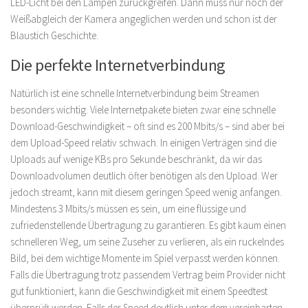
LED-Licht bei den Lampen zurückgreifen. Dann muss nur noch der
Weißabgleich der Kamera angeglichen werden und schon ist der
Blaustich Geschichte.
Die perfekte Internetverbindung
Natürlich ist eine schnelle Internetverbindung beim Streamen
besonders wichtig. Viele Internetpakete bieten zwar eine schnelle
Download-Geschwindigkeit – oft sind es 200 Mbits/s – sind aber bei
dem Upload-Speed relativ schwach. In einigen Verträgen sind die
Uploads auf wenige KBs pro Sekunde beschränkt, da wir das
Downloadvolumen deutlich öfter benötigen als den Upload. Wer
jedoch streamt, kann mit diesem geringen Speed wenig anfangen.
Mindestens 3 Mbits/s müssen es sein, um eine flüssige und
zufriedenstellende Übertragung zu garantieren. Es gibt kaum einen
schnelleren Weg, um seine Zuseher zu verlieren, als ein ruckelndes
Bild, bei dem wichtige Momente im Spiel verpasst werden können.
Falls die Übertragung trotz passendem Vertrag beim Provider nicht
gut funktioniert, kann die Geschwindigkeit mit einem Speedtest
überprüft werden. Falls der Speed deutlich unter dem vereinbarten