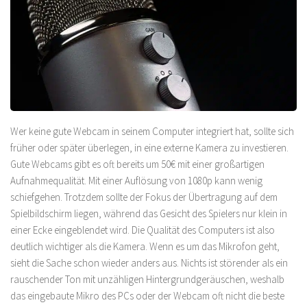
Wer keine gute Webcam in seinem Computer integriert hat, sollte sich
früher oder später überlegen, in eine externe Kamera zu investieren.
Gute Webcams gibt es oft bereits um 50€ mit einer großartigen
Aufnahmequalität. Mit einer Auflösung von 1080p kann wenig
schiefgehen. Trotzdem sollte der Fokus der Übertragung auf dem
Spielbildschirm liegen, während das Gesicht des Spielers nur klein in
einer Ecke eingeblendet wird. Die Qualität des Computers ist also
deutlich wichtiger als die Kamera. Wenn es um das Mikrofon geht,
sieht die Sache schon wieder anders aus. Nichts ist störender als ein
rauschender Ton mit unzähligen Hintergrundgeräuschen, weshalb
das eingebaute Mikro des PCs oder der Webcam oft nicht die beste