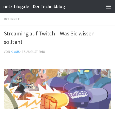
netz-blog.de - Der Technikblog
Zum Inhalt springen
INTERNET
Streaming auf Twitch – Was Sie wissen
sollten!
VON
KLAUS
·
17. AUGUST 2018