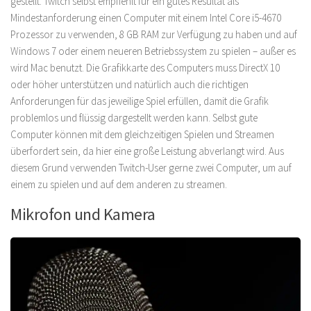
gestellt. Twitch selbst empfiehlt für ein gutes Resultat als
Mindestanforderung einen Computer mit einem Intel Core i5-4670
Prozessor zu verwenden, 8 GB RAM zur Verfügung zu haben und auf
Windows 7 oder einem neueren Betriebssystem zu spielen – außer es
wird Mac benutzt. Die Grafikkarte des Computers muss DirectX 10
oder höher unterstützen und natürlich auch die richtigen
Anforderungen für das jeweilige Spiel erfüllen, damit die Grafik
problemlos und flüssig dargestellt werden kann. Selbst gute
Computer können mit dem gleichzeitigen Spielen und Streamen
überfordert sein, da hier eine große Leistung abverlangt wird. Aus
diesem Grund verwenden Twitch-User gerne zwei Computer, um auf
einem zu spielen und auf dem anderen zu streamen.
Mikrofon und Kamera