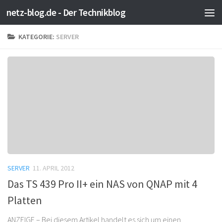
netz-blog.de - Der Technikblog
Zum Inhalt springen
KATEGORIE:
SERVER
SERVER
11. APRIL 2012
Das TS 439 Pro II+ ein NAS von QNAP mit 4
Platten
ANZEIGE – Bei diesem Artikel handelt es sich um einen