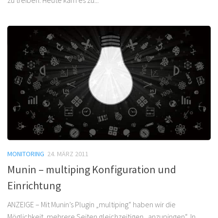
MONITORING
24. MÄRZ 2011
Munin – multiping Konfiguration und
Einrichtung
ANZEIGE – Mit Munin’s Plugin „multiping“ haben wir die
Möglichkeit, mehrere Seiten gleichzeitigen „anzupingen“. In