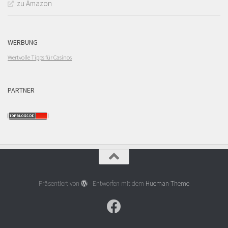
zu Amazon
WERBUNG
Wertvolle Tipps für Casinos
PARTNER
Präsentiert von
- Entworfen mit dem
Hueman-Theme