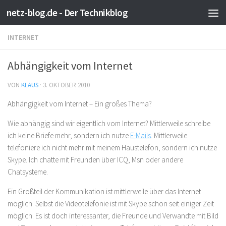
netz-blog.de - Der Technikblog
Zum Inhalt springen
INTERNET
Abhängigkeit vom Internet
VON
KLAUS
·
3. OKTOBER 2010
Abhängigkeit vom Internet – Ein großes Thema?
Wie abhängig sind wir eigentlich vom Internet? Mittlerweile schreibe
ich keine Briefe mehr, sondern ich nutze
E-Mails
. Mittlerweile
telefoniere ich nicht mehr mit meinem Haustelefon, sondern ich nutze
Skype. Ich chatte mit Freunden über ICQ, Msn oder andere
Chatsysteme.
Ein Großteil der Kommunikation ist mittlerweile über das Internet
möglich. Selbst die Videotelefonie ist mit Skype schon seit einiger Zeit
möglich. Es ist doch interessanter, die Freunde und Verwandte mit Bild