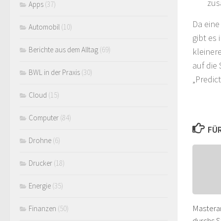
zus
Apps
(37)
Da eine
Automobil
(10)
gibt es 
Berichte aus dem Alltag
(69)
kleiner
auf die
BWL in der Praxis
(30)
„Predict
Cloud
(15)
Computer
(84)
FÜR
Drohne
(6)
Drucker
(18)
Energie
(35)
Masterar
Finanzen
(50)
durchs 