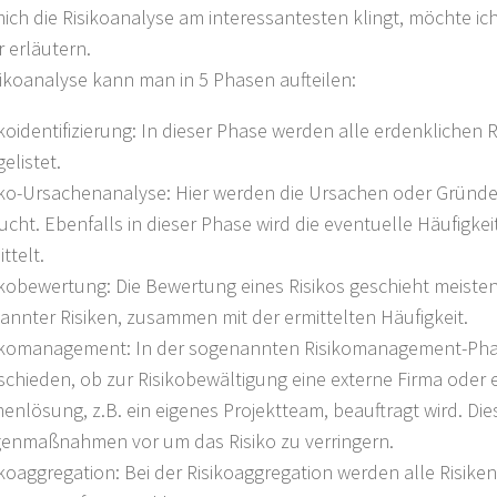
mich die Risikoanalyse am interessantesten klingt, möchte ic
 erläutern.
sikoanalyse kann man in 5 Phasen aufteilen:
ikoidentifizierung: In dieser Phase werden alle erdenklichen 
elistet.
iko-Ursachenanalyse: Hier werden die Ursachen oder Gründe 
ucht. Ebenfalls in dieser Phase wird die eventuelle Häufigkei
ttelt.
ikobewertung: Die Bewertung eines Risikos geschieht meiste
annter Risiken, zusammen mit der ermittelten Häufigkeit.
ikomanagement: In der sogenannten Risikomanagement-Pha
schieden, ob zur Risikobewältigung eine externe Firma oder e
menlösung, z.B. ein eigenes Projektteam, beauftragt wird. D
enmaßnahmen vor um das Risiko zu verringern.
ikoaggregation: Bei der Risikoaggregation werden alle Risiken