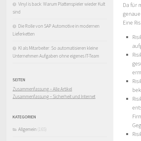
Vinyl is back: Warum Plattenspieler wieder Kult
Da für 
sind
genauer
Eine Ri
Die Rolle von SAP Automotive in modernen
Lieferketten
Ris
aufg
KI als Mitarbeiter: So automatisieren kleine
Ris
Unternehmen Aufgaben ohne eigenes IT-Team
ges
ermi
SEITEN
Ris
Zusammenfassung – Alle Artikel
bek
Zusammenfassung – Sicherheit und Internet
Ris
ent
Fir
KATEGORIEN
Geg
Allgemein
(165)
Ris