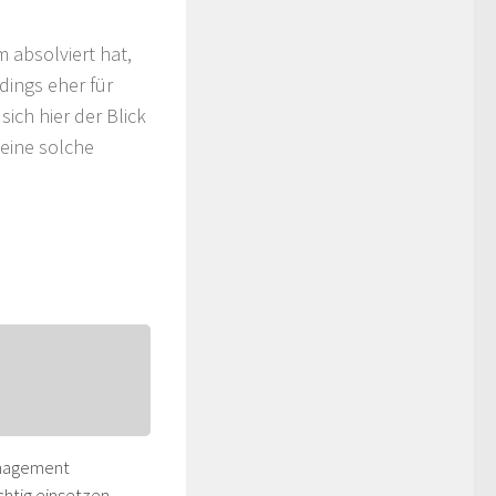
m absolviert hat,
rdings eher für
ich hier der Blick
 eine solche
nagement
chtig einsetzen