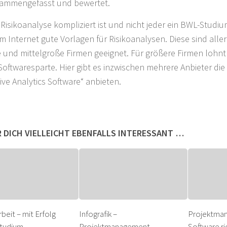
ammengefasst und bewertet.
 Risikoanalyse kompliziert ist und nicht jeder ein BWL-Studiu
im Internet gute Vorlagen für Risikoanalysen. Diese sind alle
e und mittelgroße Firmen geeignet. Für größere Firmen lohnt s
 Softwaresparte. Hier gibt es inzwischen mehrere Anbieter die
ive Analytics Software“ anbieten.
 DICH VIELLEICHT EBENFALLS INTERESSANT …
beit – mit Erfolg
Infografik –
Projektma
Studium
Projektmanagement-
Software ri