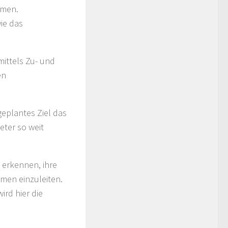
mmen.
ie das
ittels Zu- und
en
geplantes Ziel das
eter so weit
 erkennen, ihre
men einzuleiten.
rd hier die