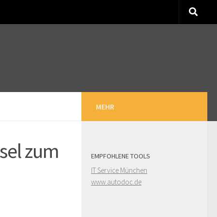
MEHR
ssel zum
EMPFOHLENE TOOLS
IT Service München
www.autodoc.de