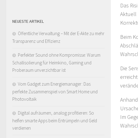
Das Ris
Aktuell
NEUESTE ARTIKEL
Korrekt
Öffentliche Verwaltung – Mit der E-Akte zu mehr
Beim Ko
Transparenz und Effizienz
Abschlä
Wahrsche
Perfekter Sound ohne Kompromisse: Warum
Schallisolierung für Heimkino, Gaming und
Die Sen
Proberaum unverzichtbar ist
erreich
Vom Gadget zum Energiemanager: Das
verände
perfekte Zusammenspiel von Smart Home und
Anhand 
Photovoltaik
Ursache
Digital aufräumen, analog profitieren: So
Im Gege
helfen smarte Apps beim Entrümpeln und Geld
Wahrsch
verdienen