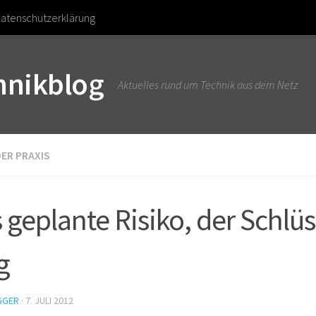
atenschutzerklärung
chnikblog
Aktuelles rund um Technik aus dem Netz
DER PRAXIS
 geplante Risiko, der Schlü
g
GGER
·
7. JULI 2012