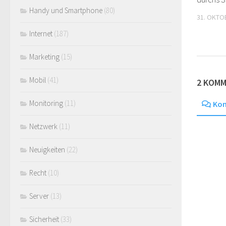
Handy und Smartphone
(80)
31. OKTO
Internet
(187)
Marketing
(15)
Mobil
(41)
2 KOM
Monitoring
(11)
Ko
Netzwerk
(11)
Neuigkeiten
(22)
Recht
(10)
Server
(13)
Sicherheit
(33)