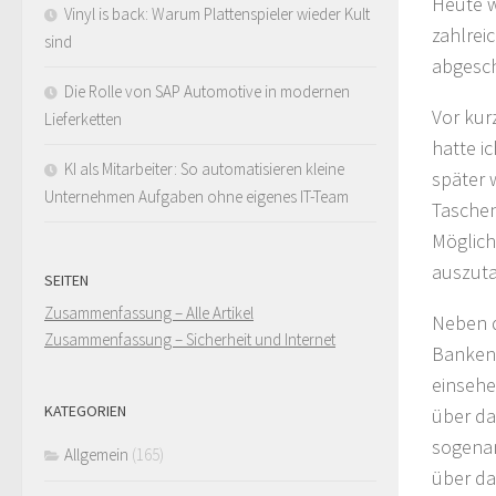
Heute w
Vinyl is back: Warum Plattenspieler wieder Kult
zahlrei
sind
abgesc
Die Rolle von SAP Automotive in modernen
Vor kur
Lieferketten
hatte i
KI als Mitarbeiter: So automatisieren kleine
später 
Unternehmen Aufgaben ohne eigenes IT-Team
Taschen
Möglich
auszut
SEITEN
Zusammenfassung – Alle Artikel
Neben d
Zusammenfassung – Sicherheit und Internet
Banken 
einsehe
KATEGORIEN
über da
sogenan
Allgemein
(165)
über da