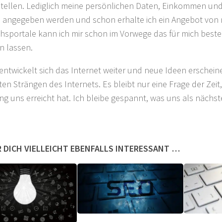
stellen. Lediglich meine persönlichen Daten, Einkommen u
angegeben werden und schon erhalte ich ein Angebot von 
chsportale kann ich mir schon im Vorwege das für mich best
en lassen.
 entwickelt sich das Internet weiter und neue Ideen erschein
ten Strängen des Internets. Es bleibt nur eine Frage der Zeit,
g uns erreicht hat. Ich bleibe gespannt, was uns als nächst
 DICH VIELLEICHT EBENFALLS INTERESSANT …