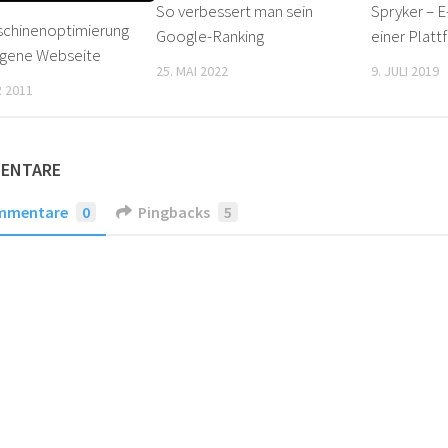
So verbessert man sein
Spryker – 
chinenoptimierung
Google-Ranking
einer Platt
eigene Webseite
25. MAI 2022
9. JULI 2019
R 2011
MENTARE
mmentare
0
Pingbacks
5