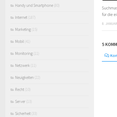
Handy und Smartphone
(80)
Suchmas
für die 
Internet
(187)
8. JANUA
Marketing
(15)
Mobil
(41)
5 KOM
Monitoring
(11)
Ko
Netzwerk
(11)
Neuigkeiten
(22)
Recht
(10)
Server
(13)
Sicherheit
(33)