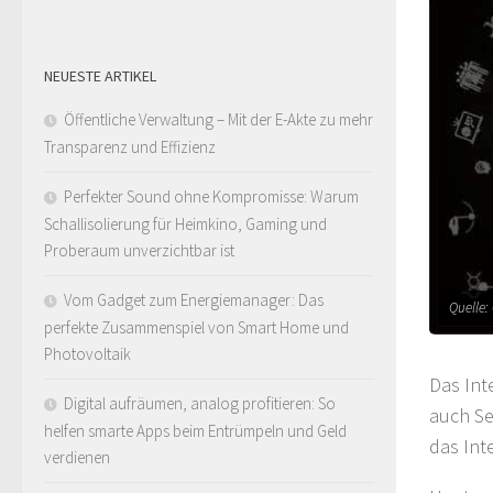
NEUESTE ARTIKEL
Öffentliche Verwaltung – Mit der E-Akte zu mehr
Transparenz und Effizienz
Perfekter Sound ohne Kompromisse: Warum
Schallisolierung für Heimkino, Gaming und
Proberaum unverzichtbar ist
Vom Gadget zum Energiemanager: Das
Quelle:
perfekte Zusammenspiel von Smart Home und
Photovoltaik
Das Int
Digital aufräumen, analog profitieren: So
auch Se
helfen smarte Apps beim Entrümpeln und Geld
das Int
verdienen