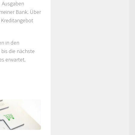
nd Ausgaben
meiner Bank. Über
e Kreditangebot
en in den
 bis die nächste
es erwartet.