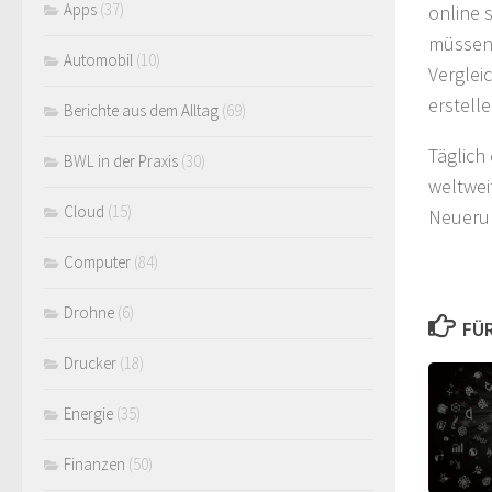
Apps
(37)
online 
müssen 
Automobil
(10)
Verglei
erstell
Berichte aus dem Alltag
(69)
Täglich
BWL in der Praxis
(30)
weltwei
Cloud
(15)
Neuerun
Computer
(84)
Drohne
(6)
FÜR
Drucker
(18)
Energie
(35)
Finanzen
(50)