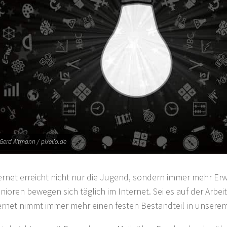
 Gerd Altmann / pixelio.de
ernet erreicht nicht nur die Jugend, sondern immer mehr E
nioren bewegen sich täglich im Internet. Sei es auf der Arbei
ernet nimmt immer mehr einen festen Bestandteil in unserem