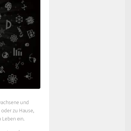
rwachsene und
t oder zu Hause,
 Leben ein.