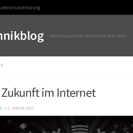
atenschutzerklärung
chnikblog
Aktuelles rund um Technik aus dem Netz
ET
 Zukunft im Internet
US
·
12. JANUAR 2013