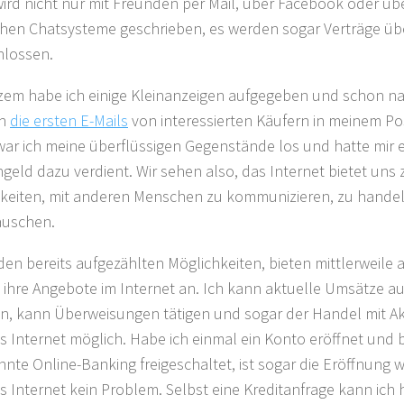
ird nicht nur mit Freunden per Mail, über Facebook oder übe
chen Chatsysteme geschrieben, es werden sogar Verträge üb
hlossen.
zem habe ich einige Kleinanzeigen aufgegeben und schon na
ch
die ersten E-Mails
von interessierten Käufern in meinem Po
war ich meine überflüssigen Gegenstände los und hatte mir e
geld dazu verdient. Wir sehen also, das Internet bietet uns 
keiten, mit anderen Menschen zu kommunizieren, zu handel
auschen.
en bereits aufgezählten Möglichkeiten, bieten mittlerweile 
ihre Angebote im Internet an. Ich kann aktuelle Umsätze 
n, kann Überweisungen tätigen und sogar der Handel mit Akti
s Internet möglich. Habe ich einmal ein Konto eröffnet und b
nte Online-Banking freigeschaltet, ist sogar die Eröffnung 
s Internet kein Problem. Selbst eine Kreditanfrage kann ich