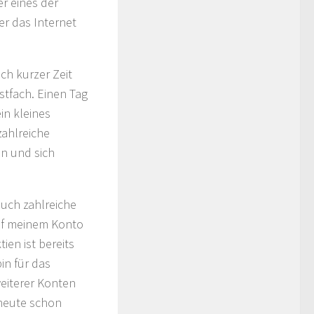
r eines der
er das Internet
ch kurzer Zeit
stfach. Einen Tag
in kleines
zahlreiche
n und sich
auch zahlreiche
auf meinem Konto
en ist bereits
in für das
weiterer Konten
 heute schon