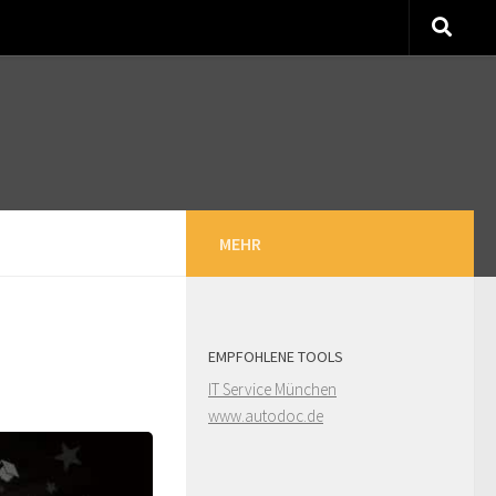
MEHR
EMPFOHLENE TOOLS
IT Service München
www.autodoc.de