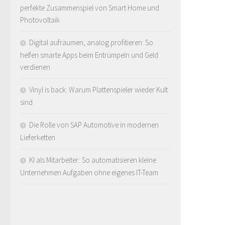
perfekte Zusammenspiel von Smart Home und
Photovoltaik
Digital aufräumen, analog profitieren: So
helfen smarte Apps beim Entrümpeln und Geld
verdienen
Vinyl is back: Warum Plattenspieler wieder Kult
sind
Die Rolle von SAP Automotive in modernen
Lieferketten
KI als Mitarbeiter: So automatisieren kleine
Unternehmen Aufgaben ohne eigenes IT-Team