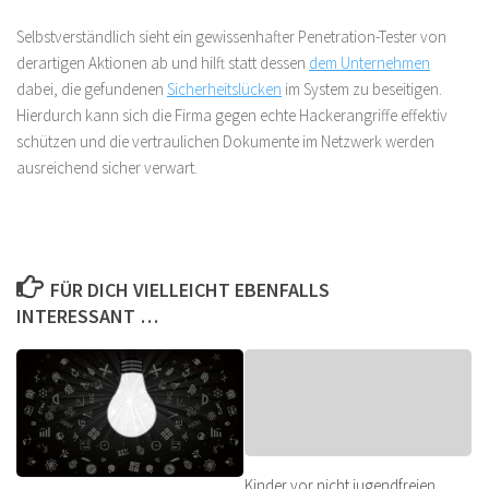
Selbstverständlich sieht ein gewissenhafter Penetration-Tester von
derartigen Aktionen ab und hilft statt dessen
dem Unternehmen
dabei, die gefundenen
Sicherheitslücken
im System zu beseitigen.
Hierdurch kann sich die Firma gegen echte Hackerangriffe effektiv
schützen und die vertraulichen Dokumente im Netzwerk werden
ausreichend sicher verwart.
FÜR DICH VIELLEICHT EBENFALLS
INTERESSANT …
Kinder vor nicht jugendfreien