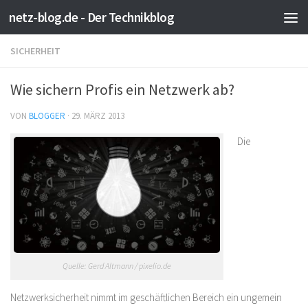
netz-blog.de - Der Technikblog
Zum Inhalt springen
SICHERHEIT
Wie sichern Profis ein Netzwerk ab?
VON
BLOGGER
·
29. MÄRZ 2013
Die
Quelle: Gerd Altmann / pixelio.de
Netzwerksicherheit nimmt im geschäftlichen Bereich ein ungemein