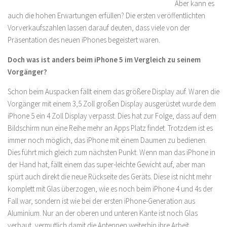
Aber kann es
auch die hohen Erwartungen erfüllen? Die ersten veröffentlichten
Vorverkaufszahlen lassen darauf deuten, dass viele von der
Präsentation des neuen iPhones begeistert waren.
Doch was ist anders beim iPhone 5 im Vergleich zu seinem
Vorgänger?
Schon beim Auspacken fällt einem das größere Display auf. Waren die
Vorgänger mit einem 3,5 Zoll großen Display ausgerüstet wurde dem
iPhone 5 ein 4 Zoll Display verpasst. Dies hat zur Folge, dass auf dem
Bildschirm nun eine Reihe mehr an Apps Platz findet. Trotzdem ist es
immer noch möglich, das iPhone mit einem Daumen zu bedienen.
Dies führt mich gleich zum nächsten Punkt. Wenn man das iPhone in
der Hand hat, fällt einem das super-leichte Gewicht auf, aber man
spürt auch direkt die neue Rückseite des Geräts. Diese ist nicht mehr
komplett mit Glas überzogen, wie es noch beim iPhone 4 und 4s der
Fall war, sondern ist wie bei der ersten iPhone-Generation aus
Aluminium. Nur an der oberen und unteren Kante ist noch Glas
verbaut, vermutlich damit die Antennen weiterhin ihre Arbeit