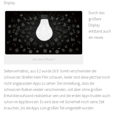
Display.
Durch das
größere
Display
entstand auch
ein neues
Das neue iPhone 5
Seitenverhältnis, aus 3:2 wurde 16:9. Somit verschwinden die
schwarzen Streifen beim Film schauen, leider sind diese jetzt bei noch
nicht angepassten Apps zu sehen. Die Umstellung, dass die
schwarzen Balken wieder verschwinden, soll aber ohne großen
Entwickleraufwand realisierbar sein und die ersten Apps trudeln auch
schon im AppStore ein. Es wird aber mit Sicherheit noch seine Zeit
brauchen, bis die Apps zum großen Teil umgestellt wurden.